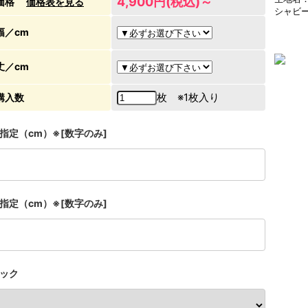
4,900円(税込)～
価格
価格表を見る
シャビ
幅／cm
丈／cm
枚 ※1枚入り
購入数
指定（cm）※[数字のみ]
指定（cm）※[数字のみ]
ック