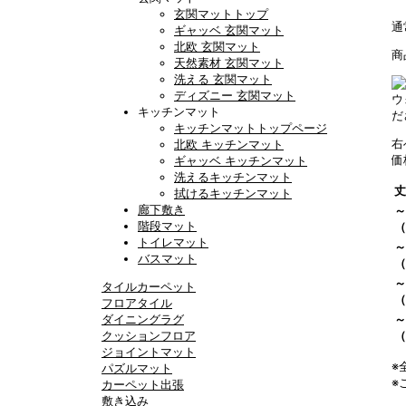
玄関マットトップ
通
ギャッベ 玄関マット
北欧 玄関マット
商
天然素材 玄関マット
洗える 玄関マット
ディズニー 玄関マット
ウ
キッチンマット
だ
キッチンマットトップページ
右
北欧 キッチンマット
価
ギャッベ キッチンマット
洗えるキッチンマット
丈
拭けるキッチンマット
廊下敷き
～
階段マット
（
トイレマット
～
バスマット
（
～
タイルカーペット
（
フロアタイル
ダイニングラグ
～
クッションフロア
（
ジョイントマット
※
パズルマット
※
カーペット出張
敷き込み