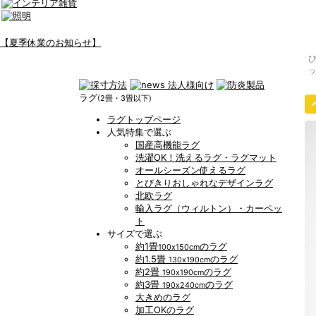
【夏季休業のお知らせ】
ラグ
(2畳・3畳以下)
ラグトップページ
人気特集で選ぶ
国産高機能ラグ
洗濯OK！洗えるラグ・ラグマット
オールシーズン使えるラグ
とびきりおしゃれなデザインラグ
北欧ラグ
輸入ラグ（ウィルトン）・カーペッ
ト
サイズで選ぶ
約1畳
のラグ
100x150cm
約1.5畳
のラグ
130x190cm
約2畳
のラグ
190x190cm
約3畳
のラグ
190x240cm
大きめのラグ
加工OKのラグ