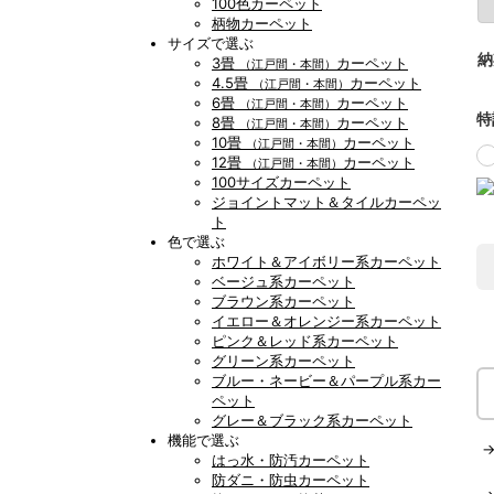
100色カーペット
柄物カーペット
サイズで選ぶ
納
3畳
カーペット
（江戸間・本間）
4.5畳
カーペット
（江戸間・本間）
6畳
カーペット
（江戸間・本間）
特
8畳
カーペット
（江戸間・本間）
10畳
カーペット
（江戸間・本間）
12畳
カーペット
（江戸間・本間）
100サイズカーペット
ジョイントマット＆タイルカーペッ
ト
色で選ぶ
ホワイト＆アイボリー系カーペット
ベージュ系カーペット
ブラウン系カーペット
イエロー＆オレンジー系カーペット
ピンク＆レッド系カーペット
グリーン系カーペット
ブルー・ネービー＆パープル系カー
ペット
グレー＆ブラック系カーペット
機能で選ぶ
はっ水・防汚カーペット
防ダニ・防虫カーペット