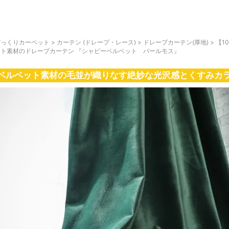
びっくりカーペット
>
カーテン (ドレープ・レース)
>
ドレープカーテン(厚地)
>
【1
ット素材のドレープカーテン 『シャビーベルベット パールモス』
ベルベット素材の毛並が織りなす絶妙な光沢感とくすみカ