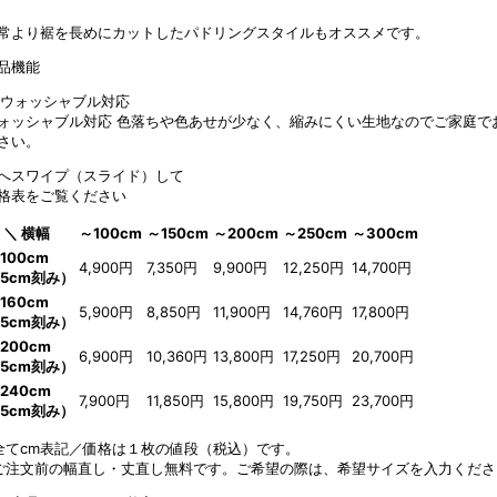
常より裾を長めにカットしたパドリングスタイルもオススメです。
品機能
ォッシャブル対応
色落ちや色あせが少なく、縮みにくい生地なのでご家庭で
さい。
へスワイプ（スライド）して
格表をご覧ください
 ＼ 横幅
～100cm
～150cm
～200cm
～250cm
～300cm
100cm
4,900円
7,350円
9,900円
12,250円
14,700円
5cm刻み）
160cm
5,900円
8,850円
11,900円
14,760円
17,800円
5cm刻み）
200cm
6,900円
10,360円
13,800円
17,250円
20,700円
5cm刻み）
240cm
7,900円
11,850円
15,800円
19,750円
23,700円
5cm刻み）
全てcm表記／価格は１枚の値段（税込）です。
ご注文前の幅直し・丈直し無料です。ご希望の際は、希望サイズを入力くださ