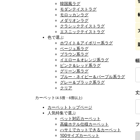
韓国風ラグ
モダンテイストラグ
モロッカンラグ
メダリオンラグ
クラシックテイストラグ
エスニックテイストラグ
色で選ぶ
ホワイト＆アイボリー系ラグ
ベージュ系ラグ
ブラウン系ラグ
イエロー＆オレンジ系ラグ
幅
ピンク＆レッド系ラグ
グリーン系ラグ
ブルー・ネイビー＆パープル系ラグ
グレー＆ブラック系ラグ
クリア
丈
カーペット
(4.5畳・6畳以上)
カーペットトップページ
人気特集で選ぶ
ペット対応カーペット
高級ホテル仕様カーペット
フ
ハサミでカットできるカーペット
100サイズカーペット