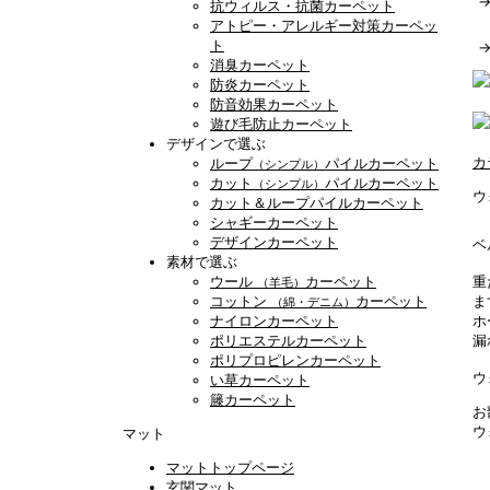
抗ウィルス・抗菌カーペット
アトピー・アレルギー対策カーペッ
ト
消臭カーペット
防炎カーペット
防音効果カーペット
遊び毛防止カーペット
デザインで選ぶ
カ
ループ
パイルカーペット
（シンプル）
カット
パイルカーペット
（シンプル）
ウ
カット＆ループパイルカーペット
シャギーカーペット
デザインカーペット
ベ
素材で選ぶ
ウール
カーペット
重
（羊毛）
コットン
カーペット
ま
（綿・デニム）
ナイロンカーペット
ホ
ポリエステルカーペット
漏
ポリプロピレンカーペット
ウ
い草カーペット
籐カーペット
お
ウ
マット
マットトップページ
玄関マット