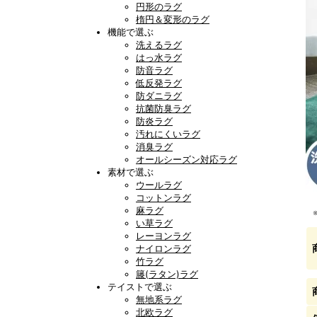
円形のラグ
楕円＆変形のラグ
機能で選ぶ
洗えるラグ
はっ水ラグ
防音ラグ
低反発ラグ
防ダニラグ
抗菌防臭ラグ
防炎ラグ
汚れにくいラグ
消臭ラグ
オールシーズン対応ラグ
素材で選ぶ
ウールラグ
コットンラグ
麻ラグ
い草ラグ
レーヨンラグ
ナイロンラグ
竹ラグ
籐(ラタン)ラグ
テイストで選ぶ
無地系ラグ
北欧ラグ