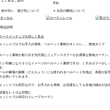
→
よくあるご質問
予約
→
色や匂い、遊び毛について
→
当店の梱包について
ラーラインナップを詳しく見る
ォッシャブルでお手入れ簡単。ベルベット素材がオシャレ。。無地タイプ
ルベット素材が創り出す光沢感とニュアンスカラーがお洒落な無地カーテン
たい印象になりそうなイメージのベルベット素材ですが、くすみカラーがし
す。
ールや劇場の緞帳（どんちょう）にも使われるベルベット生地は、表面が起
れを防いでくれます。
ォッシャブル対応なので、お手入れも簡単。お洗濯をしても生地の縮みがほ
部屋をレトロな空間に
ォッシャブル対応のドレープカーテン