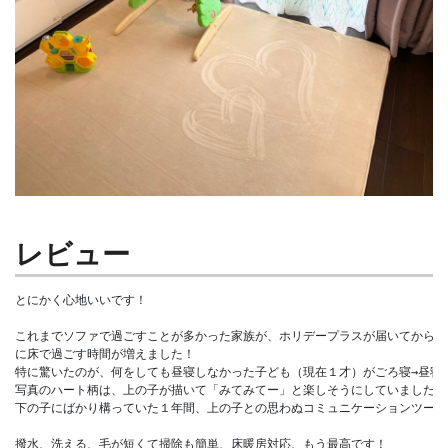
レビュー
とにかく心地いいです！

これまでソファで過ごすことが多かった家族が、ホリデープラスが届いてからは圧
に床で過ごす時間が増えました！

特に驚いたのが、何をしても昼寝しなかった子ども（現在１才）がごろ寝→昼寝を
写真のハート柄は、上の子が描いて「みてみてー」と楽しそうにしていました。

下の子にばかり構っていた１年間、上の子との思わぬコミュニケーションツール
撥水、洗える、毛が短くて掃除も簡単、床暖房対応、もう最高です！
