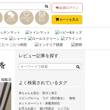
会員ログイン
お客様
お気に入り
お問い
カートを見る
レビュー
一覧
合わせ
レビュー記事を探す
を
,
掲載済
よく検索されているタグ
赤ちゃんも安心
防ダニ加工
リビングルーム
ラグ（部分敷き）
無地
ホットカーペット・床暖房対応
お手入れ楽々
遊び毛防止
シンプル