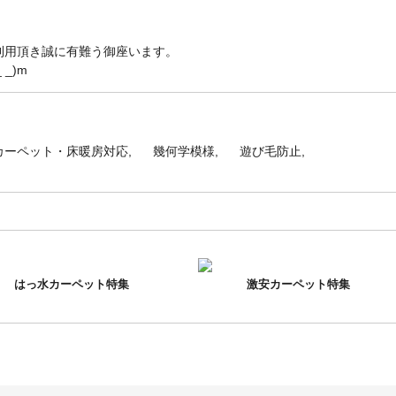
利用頂き誠に有難う御座います。
_)m
カーペット・床暖房対応
幾何学模様
遊び毛防止
はっ水カーペット特集
激安カーペット特集