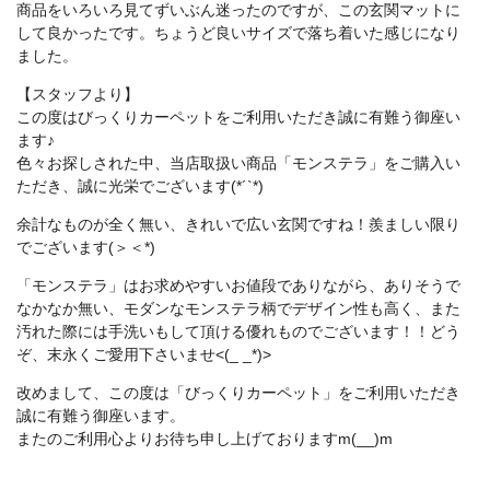
商品をいろいろ見てずいぶん迷ったのですが、この玄関マットに
して良かったです。ちょうど良いサイズで落ち着いた感じになり
ました。
【スタッフより】
この度はびっくりカーペットをご利用いただき誠に有難う御座い
ます♪
色々お探しされた中、当店取扱い商品「モンステラ」をご購入い
ただき、誠に光栄でございます(*´`*)
余計なものが全く無い、きれいで広い玄関ですね！羨ましい限り
でございます(＞＜*)
「モンステラ」はお求めやすいお値段でありながら、ありそうで
なかなか無い、モダンなモンステラ柄でデザイン性も高く、また
汚れた際には手洗いもして頂ける優れものでございます！！どう
ぞ、末永くご愛用下さいませ<(_ _*)>
改めまして、この度は「びっくりカーペット」をご利用いただき
誠に有難う御座います。
またのご利用心よりお待ち申し上げておりますm(__)m