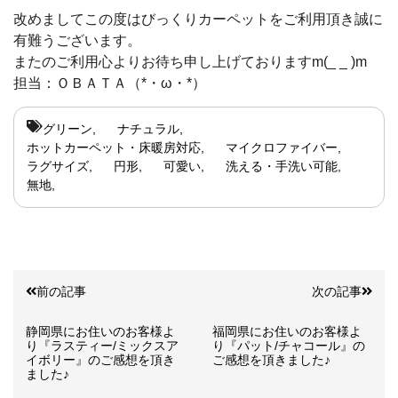
改めましてこの度はびっくりカーペットをご利用頂き誠に
有難うございます。
またのご利用心よりお待ち申し上げておりますm(_ _ )m
担当：ＯＢＡＴＡ（*・ω・*）
グリーン
ナチュラル
ホットカーペット・床暖房対応
マイクロファイバー
ラグサイズ
円形
可愛い
洗える・手洗い可能
無地
前の記事
次の記事
静岡県にお住いのお客様よ
福岡県にお住いのお客様よ
り『ラスティー/ミックスア
り『パット/チャコール』の
イボリー』のご感想を頂き
ご感想を頂きました♪
ました♪