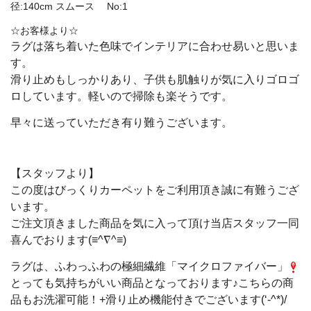
径:140cm スムース No:1
☆お客様より☆
ラグは落ち着いた色味でインテリアに合わせ易いと思いま
す。
滑り止めもしっかりあり、子供も肌触りが気に入りゴロゴ
ロしています。
軽いので掃除も楽そうです。
早々に送っていただき有り難うございます。
【スタッフより】
この度はびっくりカーペットをご利用頂き誠に有難うござ
います。
ご注文頂きました商品を気に入って頂け当店スタッフ一同
喜んでおります(≡^∇^≡)
ラグは、ふわっふわの極細繊維「マイクロファイバー」
とっても気持ちがいい商品となっております♪
こちらの商
品もお洗濯可能！+滑り止め機能付きでございます(‘-^*)/