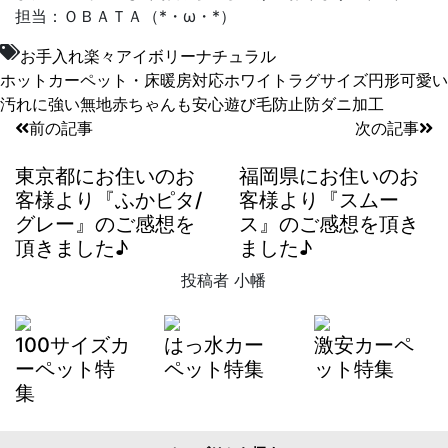
担当：ＯＢＡＴＡ（*・ω・*）
お手入れ楽々
アイボリー
ナチュラル
ホットカーペット・床暖房対応
ホワイト
ラグサイズ
円形
可愛い
汚れに強い
無地
赤ちゃんも安心
遊び毛防止
防ダニ加工
前の記事
次の記事
東京都にお住いのお
福岡県にお住いのお
客様より『ふかピタ/
客様より『スムー
グレー』のご感想を
ス』のご感想を頂き
頂きました♪
ました♪
投稿者
小幡
100サイズカ
はっ水カー
激安カーペ
ーペット特
ペット特集
ット特集
集