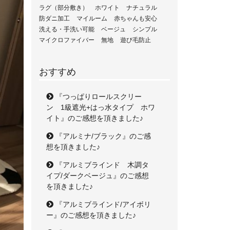
ラグ（部分敷き）
ホワイト
ナチュラル
防ダニ加工
マイルーム
赤ちゃんも安心
洗える・手洗い可能
ベージュ
シンプル
マイクロファイバー
無地
遊び毛防止
おすすめ
『つっぱりロールスクリー
ン 1級遮光+はっ水タイプ ホワ
イト』のご感想を頂きました♪
『アルミナ/ブラック』のご感
想を頂きました♪
『アルミブラインド 木調タ
イプ/ダークベージュ』のご感想
を頂きました♪
『アルミブラインド/アイボリ
ー』のご感想を頂きました♪