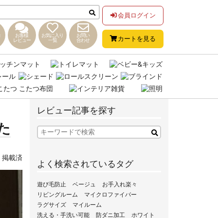
会員ログイン
お客様
お気に入り
お問い
カートを見る
レビュー
一覧
合わせ
レビュー記事を探す
た
,
掲載済
よく検索されているタグ
遊び毛防止
ベージュ
お手入れ楽々
リビングルーム
マイクロファイバー
ラグサイズ
マイルーム
洗える・手洗い可能
防ダニ加工
ホワイト