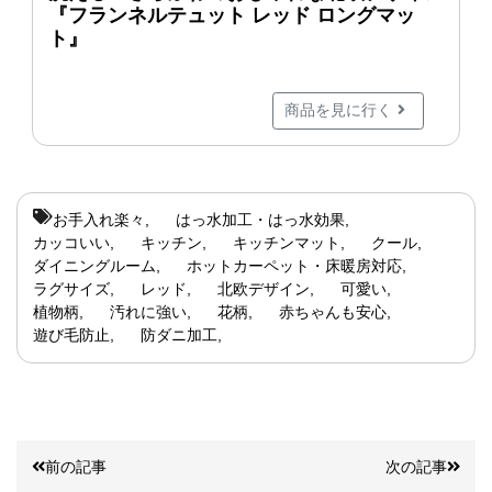
『フランネルテュット レッド ロングマッ
ト』
商品を見に行く
お手入れ楽々
はっ水加工・はっ水効果
カッコいい
キッチン
キッチンマット
クール
ダイニングルーム
ホットカーペット・床暖房対応
ラグサイズ
レッド
北欧デザイン
可愛い
植物柄
汚れに強い
花柄
赤ちゃんも安心
遊び毛防止
防ダニ加工
前の記事
次の記事