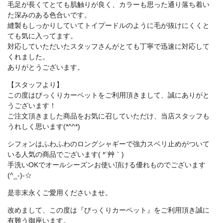
毛足が長くてとても肌触りが良く、カラーも思った通り落ち着い
た深みのある色合いです。
縫製もしっかりしていてトイプードルのように毛が抜けにくくと
ても気に入ってます。
対応していただいたスタッフさんがとても丁寧で迅速に対応して
くれました。
ありがとうございます。
【スタッフより】
この度はびっくりカーペットをご利用頂きまして、誠にありがと
うございます！
ご注文頂きました商品をお気に召していただけ、当店スタッフも
うれしく思います(*^^*)
シフォンはふわふわのロングシャギーで強力スベリ止めがついて
いる人気の商品でございます( *´艸｀)
手洗いOKでオールシーズンお使い頂ける優れものでございます
(^_-)-☆
是非末永くご愛用くださいませ。
改めまして、この度は『びっくりカーペット』をご利用頂き誠に
有難う御座います。