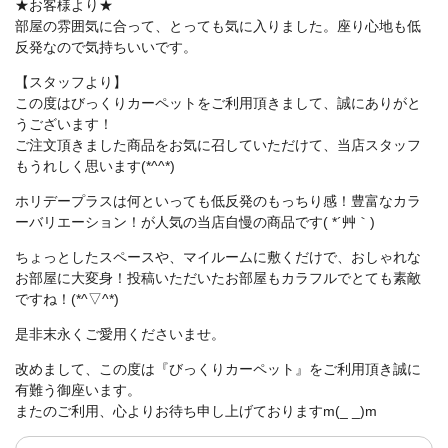
★お客様より★
部屋の雰囲気に合って、とっても気に入りました。座り心地も低
反発なので気持ちいいです。
【スタッフより】
この度はびっくりカーペットをご利用頂きまして、誠にありがと
うございます！
ご注文頂きました商品をお気に召していただけて、当店スタッフ
もうれしく思います(*^^*)
ホリデープラスは何といっても低反発のもっちり感！豊富なカラ
ーバリエーション！が人気の当店自慢の商品です( *´艸｀)
ちょっとしたスペースや、マイルームに敷くだけで、おしゃれな
お部屋に大変身！投稿いただいたお部屋もカラフルでとても素敵
ですね！(*^▽^*)
是非末永くご愛用くださいませ。
改めまして、この度は『びっくりカーペット』をご利用頂き誠に
有難う御座います。
またのご利用、心よりお待ち申し上げておりますm(_ _)m