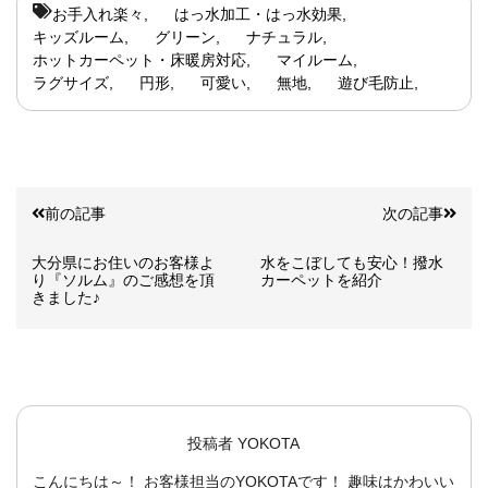
お手入れ楽々
はっ水加工・はっ水効果
キッズルーム
グリーン
ナチュラル
ホットカーペット・床暖房対応
マイルーム
ラグサイズ
円形
可愛い
無地
遊び毛防止
前の記事
次の記事
大分県にお住いのお客様よ
水をこぼしても安心！撥水
り『ソルム』のご感想を頂
カーペットを紹介
きました♪
投稿者
YOKOTA
こんにちは～！ お客様担当のYOKOTAです！ 趣味はかわいい