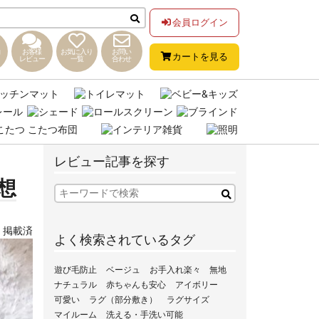
会員ログイン
お客様
お気に入り
お問い
カートを見る
レビュー
一覧
合わせ
レビュー記事を探す
想
,
掲載済
よく検索されているタグ
遊び毛防止
ベージュ
お手入れ楽々
無地
ナチュラル
赤ちゃんも安心
アイボリー
可愛い
ラグ（部分敷き）
ラグサイズ
マイルーム
洗える・手洗い可能