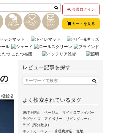
会員ログイン
お客様
お気に入り
お問い
カートを見る
レビュー
一覧
合わせ
レビュー記事を探す
』の
,
掲載済
よく検索されているタグ
遊び毛防止
ベージュ
マイクロファイバー
ラグサイズ
アイボリー
リビングルーム
ラグ（部分敷き）
ホットカーペット・床暖房対応
無地