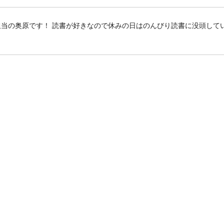
客様担当の奥原です！ 読書が好きなので休みの日はのんびり読書に没頭して
☆