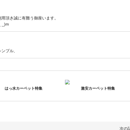
利用頂き誠に有難う御座います。
_)m
シンプル
はっ水カーペット特集
激安カーペット特集
次の