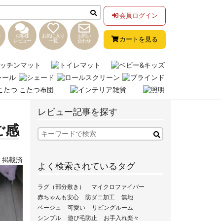
会員ログイン
お客様
お気に入り
お問い
カートを見る
レビュー
一覧
合わせ
レビュー記事を探す
ご感
,
掲載済
よく検索されているタグ
ラグ（部分敷き）
マイクロファイバー
赤ちゃんも安心
防ダニ加工
無地
ベージュ
可愛い
リビングルーム
シンプル
遊び毛防止
お手入れ楽々