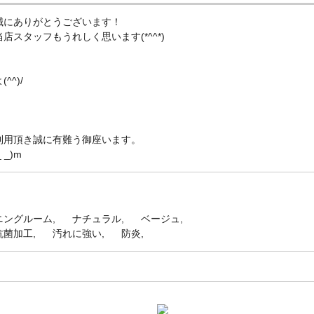
誠にありがとうございます！
スタッフもうれしく思います(*^^*)
！
^)/
利用頂き誠に有難う御座います。
_)m
ニングルーム
ナチュラル
ベージュ
抗菌加工
汚れに強い
防炎