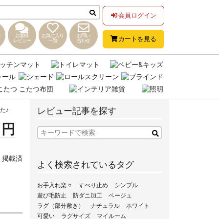
会員ログイン
お客様
お気に入り
お問い
カートを見る
レビュー
一覧
合わせ
レビュー記事を探す
た♪
（円
,
掲載済
よく検索されているタグ
お手入れ楽々
すべり止め
シンプル
遊び毛防止
防ダニ加工
ベージュ
ラグ（部分敷き）
ナチュラル
ホワイト
可愛い
ラグサイズ
マイルーム