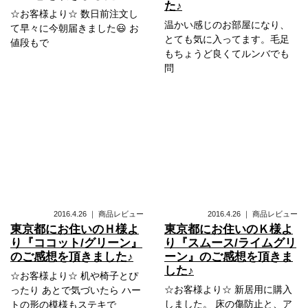
た♪
☆お客様より☆ 数日前注文し
温かい感じのお部屋になり、
て早々に今朝届きました😃 お
とても気に入ってます。毛足
値段もで
もちょうど良くてルンバでも
問
2016.4.26
｜
商品レビュー
2016.4.26
｜
商品レビュー
東京都にお住いのＨ様よ
東京都にお住いのＫ様よ
り『ココット/グリーン』
り『スムース/ライムグリ
のご感想を頂きました♪
ーン』のご感想を頂きま
した♪
☆お客様より☆ 机や椅子とぴ
☆お客様より☆ 新居用に購入
ったり あとで気づいたら ハー
しました。 床の傷防止と、ア
トの形の模様もステキで