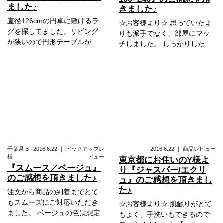
ました♪
きました♪
直径126cmの円卓に敷けるラ
☆お客様より☆ 思っていたよ
グを探してました。リビング
りも派手でなく、部屋にマッ
が狭いので円形テーブルが
チしました。 しっかりした
千葉県
B
2016.6.22
｜
ピックアップレ
2016.6.22
｜
商品レビュー
様
ビュー
東京都にお住いのY様よ
『スムース／ベージュ』
り『ジャスパー/エクリ
のご感想を頂きました♪
ュ』のご感想を頂きまし
た♪
注文から商品の到着までとて
もスムーズにご対応いただき
☆お客様より☆ 肌触りがとて
ました。 ベージュの色は想定
もよく、手洗いもできるので