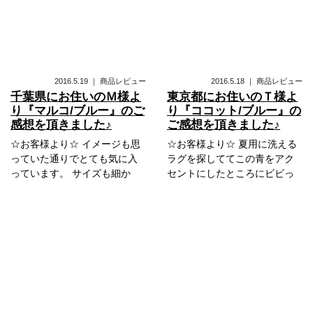
2016.5.19
｜
商品レビュー
2016.5.18
｜
商品レビュー
千葉県にお住いのＭ様よ
東京都にお住いのＴ様よ
り『マルコ/ブルー』のご
り『ココット/ブルー』の
感想を頂きました♪
ご感想を頂きました♪
☆お客様より☆ イメージも思
☆お客様より☆ 夏用に洗える
っていた通りでとても気に入
ラグを探しててこの青をアク
っています。 サイズも細か
セントにしたところにビビっ