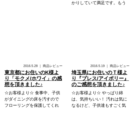
かりしていて満足です。もう
2016.5.28
｜
商品レビュー
2016.5.19
｜
商品レビュー
東京都にお住いのK様よ
埼玉県にお住いのＴ様よ
り「モクメ/ホワイ」の感
り『プレス/アイボリー』
想を頂きました♪
のご感想を頂きました♪
☆お客様より☆ 食事中、子供
☆お客様より☆ やっぱり綿
がダイニングの床を汚すので
は、気持ちいい！ 汚れは気に
フローリングを保護してくれ
なるけど、子供達もすごく気