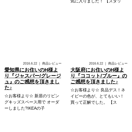
気に入りました！ 【スタッ
2016.6.22
｜
商品レビュー
2016.6.22
｜
商品レビュー
愛知県にお住いのH様よ
大阪府にお住いのH様よ
り『ジャスパー/グレージ
り『ココット/ブルー』の
ュ』のご感想を頂きまし
ご感想を頂きました♪
た♪
☆お客様より☆ 良品デス！ネ
☆お客様より☆ 新居のリビン
イビーの色が、とてもいい！
グキッズスペース用で オーダ
買って正解でした。 【ス
ーしました?IKEAの子