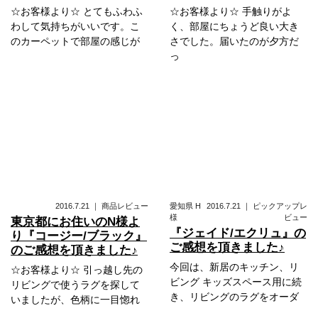
☆お客様より☆ とてもふわふ
☆お客様より☆ 手触りがよ
わして気持ちがいいです。こ
く、部屋にちょうど良い大き
のカーペットで部屋の感じが
さでした。届いたのが夕方だ
っ
2016.7.21
｜
商品レビュー
愛知県
H
2016.7.21
｜
ピックアップレ
様
ビュー
東京都にお住いのN様よ
『ジェイド/エクリュ』の
り『コージー/ブラック』
ご感想を頂きました♪
のご感想を頂きました♪
今回は、新居のキッチン、リ
☆お客様より☆ 引っ越し先の
ビング キッズスペース用に続
リビングで使うラグを探して
き、リビングのラグをオーダ
いましたが、色柄に一目惚れ