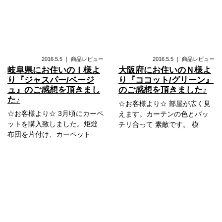
2016.5.5
｜
商品レビュー
2016.5.5
｜
商品レビュー
岐阜県にお住いのＩ様よ
大阪府にお住いのＮ様よ
り『ジャスパー/ベージ
り『ココット/グリーン』
ュ』のご感想を頂きまし
のご感想を頂きました♪
た♪
☆お客様より☆ 部屋が広く見
☆お客様より☆ 3月頃にカーペ
えます。カーテンの色とバッ
ットを購入致しました。炬燵
チリ合って 素敵です。 模
布団を片付け、カーペット