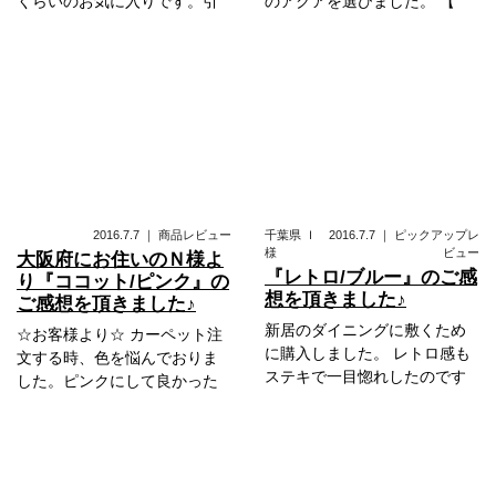
くらいのお気に入りです。引
のアクアを選びました。 【
2016.7.7
｜
商品レビュー
千葉県
Ｉ
2016.7.7
｜
ピックアップレ
様
ビュー
大阪府にお住いのＮ様よ
『レトロ/ブルー』のご感
り『ココット/ピンク』の
想を頂きました♪
ご感想を頂きました♪
新居のダイニングに敷くため
☆お客様より☆ カーペット注
に購入しました。 レトロ感も
文する時、色を悩んでおりま
ステキで一目惚れしたのです
した。ピンクにして良かった