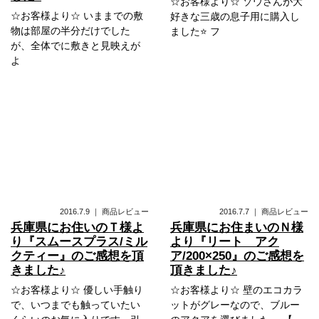
☆お客様より☆ ゾウさんが大
☆お客様より☆ いままでの敷
好きな三歳の息子用に購入し
物は部屋の半分だけでした
ました⭐ フ
が、全体でに敷きと見映えが
よ
2016.7.9
｜
商品レビュー
2016.7.7
｜
商品レビュー
兵庫県にお住いのＴ様よ
兵庫県にお住まいのＮ様
り『スムースプラス/ミル
より『リート アク
クティー』のご感想を頂
ア/200×250』のご感想を
きました♪
頂きました♪
☆お客様より☆ 優しい手触り
☆お客様より☆ 壁のエコカラ
で、いつまでも触っていたい
ットがグレーなので、ブルー