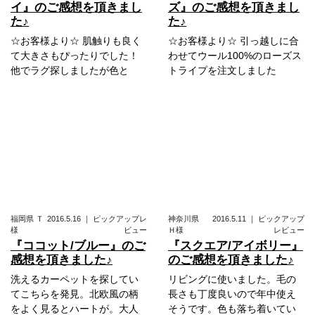
イ』のご感想を頂きまし
ズ』のご感想を頂きまし
た♪
た♪
☆お客様より☆ 肌触りも良く
☆お客様より☆ 引っ越しに合
て大きさもぴったりでした！
わせてウール100%のローズス
他でラグ探しましたが色と
トライプを注文しました
福岡県
Ｔ
2016.5.16
｜
ピックアップレ
神奈川県
2016.5.11
｜
ピックアップ
様
ビュー
Ｈ様
レビュー
『ココット/ブルー』のご
『スクエア/アイボリー』
感想を頂きました♪
のご感想を頂きました♪
洗えるカーペットを探してい
リビングに使いました。毛の
てこちらを発見。北欧風の柄
長さも丁度良いので年中使え
をよく見るとハートが。大人
そうです。色も落ち着いてい