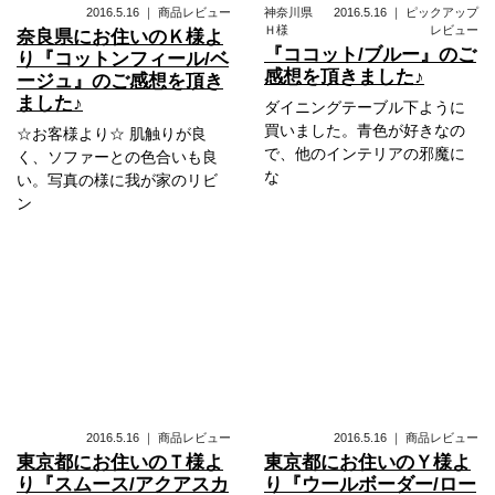
2016.5.16
｜
商品レビュー
神奈川県
2016.5.16
｜
ピックアップ
Ｈ様
レビュー
奈良県にお住いのＫ様よ
『ココット/ブルー』のご
り『コットンフィール/ベ
感想を頂きました♪
ージュ』のご感想を頂き
ました♪
ダイニングテーブル下ように
買いました。青色が好きなの
☆お客様より☆ 肌触りが良
で、他のインテリアの邪魔に
く、ソファーとの色合いも良
な
い。写真の様に我が家のリビ
ン
2016.5.16
｜
商品レビュー
2016.5.16
｜
商品レビュー
東京都にお住いのＴ様よ
東京都にお住いのＹ様よ
り『スムース/アクアスカ
り『ウールボーダー/ロー