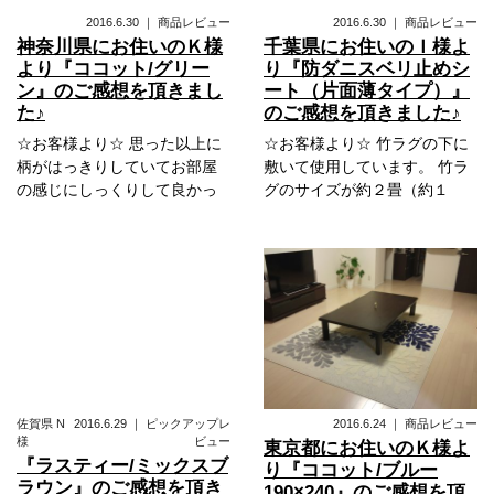
2016.6.30
｜
商品レビュー
2016.6.30
｜
商品レビュー
神奈川県にお住いのＫ様
千葉県にお住いのＩ様よ
より『ココット/グリー
り『防ダニスベリ止めシ
ン』のご感想を頂きまし
ート（片面薄タイプ）』
た♪
のご感想を頂きました♪
☆お客様より☆ 思った以上に
☆お客様より☆ 竹ラグの下に
柄がはっきりしていてお部屋
敷いて使用しています。 竹ラ
の感じにしっくりして良かっ
グのサイズが約２畳（約１
佐賀県
N
2016.6.29
｜
ピックアップレ
2016.6.24
｜
商品レビュー
様
ビュー
東京都にお住いのＫ様よ
『ラスティー/ミックスブ
り『ココット/ブルー
ラウン』のご感想を頂き
190×240』のご感想を頂