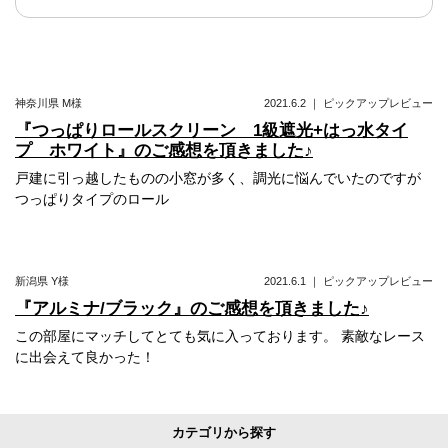
ー
シ
ョ
神奈川県
M様
2021.6.2
｜
ピックアップレビュー
ン
『つっぱりロールスクリーン 1級遮光+はっ水タイ
プ ホワイト』のご感想を頂きました♪
戸建に引っ越したものの小窓が多く、調光に悩んでいたのですが
つっぱりタイプのロール
新潟県
Y様
2021.6.1
｜
ピックアップレビュー
『アルミナ/ブラック』のご感想を頂きました♪
この部屋にマッチしてとても気に入っております。 素敵なレース
に出会えて良かった！
カテゴリから探す