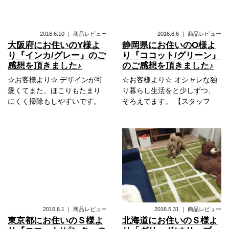
2016.6.10
｜
商品レビュー
2016.6.6
｜
商品レビュー
大阪府にお住いのY様よ
静岡県にお住いのO様よ
り『インカ/グレー』のご
り『ココット/グリーン』
感想を頂きました♪
のご感想を頂きました♪
☆お客様より☆ デザインが可
☆お客様より☆ オシャレな独
愛くてまた、ほこりもたまり
り暮らし生活をと少しずつ、
にくく掃除もしやすいです。
そろえてます。 【スタッフ
2016.6.1
｜
商品レビュー
2016.5.31
｜
商品レビュー
東京都にお住いのＳ様よ
北海道にお住いのＳ様よ