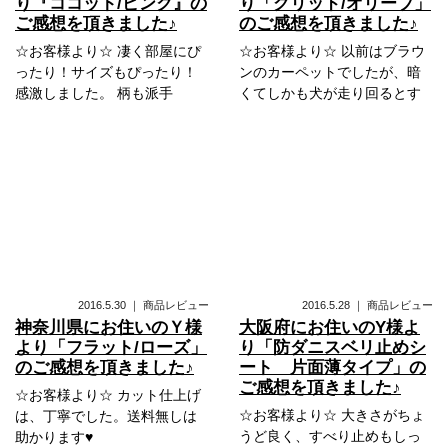
り『ココット/ピンク』の
り「グリッド/オリーブ」
ご感想を頂きました♪
のご感想を頂きました♪
☆お客様より☆ 凄く部屋にぴ
☆お客様より☆ 以前はブラウ
ったり！サイズもぴったり！
ンのカーペットでしたが、暗
感激しました。 柄も派手
くてしかも犬が走り回るとす
2016.5.30
｜
商品レビュー
2016.5.28
｜
商品レビュー
神奈川県にお住いのＹ様
大阪府にお住いのY様よ
より「フラット/ローズ」
り「防ダニスベリ止めシ
のご感想を頂きました♪
ート 片面薄タイプ」の
ご感想を頂きました♪
☆お客様より☆ カット仕上げ
☆お客様より☆ 大きさがちょ
は、丁寧でした。送料無しは
うど良く、すべり止めもしっ
助かります♥