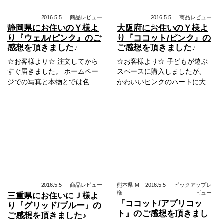
2016.5.5
｜
商品レビュー
2016.5.5
｜
商品レビュー
静岡県にお住いのＹ様よ
大阪府にお住いのＹ様よ
り『ウェル/ピンク』のご
り『ココット/ピンク』の
感想を頂きました♪
ご感想を頂きました♪
☆お客様より☆ 注文してから
☆お客様より☆ 子どもが遊ぶ
すぐ届きました。 ホームペー
スペースに購入しましたが、
ジでの写真と本物とでは色
かわいいピンクのハートに大
2016.5.5
｜
商品レビュー
熊本県
Ｍ
2016.5.5
｜
ピックアップレ
様
ビュー
三重県にお住いにＪ様よ
『ココット/アプリコッ
り『グリッド/ブルー』の
ト』のご感想を頂きまし
ご感想を頂きました♪