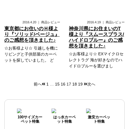
2016.4.20
｜
商品レビュー
2016.4.19
｜
商品レビュー
東京都にお住いのＨ様よ
神奈川県にお住まいのT
り『ソリッド/ベージュ』
様より『スムースプラス/
のご感想を頂きました♪
ハイドロブルー』のご感
想を頂きました♪
☆お客様より☆ 引越しを機に
☆お客様より☆ EXマイクロセ
リビングと子供部屋のカーペ
レクトラグ 海が好きなのでハ
ットを探していました。 ど
イドロブルーを選びまし
前へ
1
…
15
16
17
18
19
次へ
投
稿
ナ
ビ
100サイズカー
はっ水カーペ
激安カーペッ
ペット特集
ット特集
ト特集
ゲ