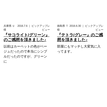
兵庫県
Ｕ
2016.7.6
｜
ピックアップレ
徳島県
Ｔ
2016.6.30
｜
ピックアップレ
様
ビュー
様
ビュー
『サコライト/グリーン』
『テトラ/グレー』のご感
のご感想を頂きました♪
想を頂きました♪
以前はカーペットの色がベー
部屋にもマッチし大変気に入
ジュだったので本当にシンプ
ってます。
ルだったのですが、グリーン
に