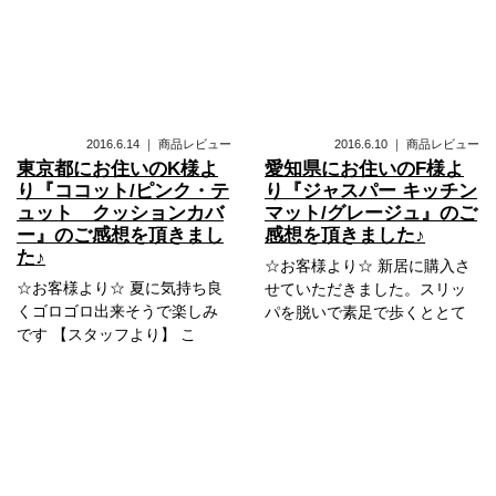
2016.6.14
｜
商品レビュー
2016.6.10
｜
商品レビュー
東京都にお住いのK様よ
愛知県にお住いのF様よ
り『ココット/ピンク・テ
り『ジャスパー キッチン
ュット クッションカバ
マット/グレージュ』のご
ー』のご感想を頂きまし
感想を頂きました♪
た♪
☆お客様より☆ 新居に購入さ
☆お客様より☆ 夏に気持ち良
せていただきました。スリッ
くゴロゴロ出来そうで楽しみ
パを脱いで素足で歩くととて
です 【スタッフより】 こ