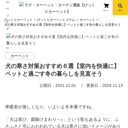
カート
探す
コ
びっくりカーペット
びっくりカーペットコラム
カーペット
ン
犬の寒さ対策おすすめ６選【室内を快適に】ペットと過ごす冬の暮らしを見直そう
テ
ン
ツ
へ
info
カーペット
ス
キ
犬の寒さ対策おすすめ６選【室内を快適に】
ッ
ペットと過ごす冬の暮らしを見直そう
プ
公開日：2021.12.01
更新日：2024.11.13
寒暖差が激しくなり、いよいよ冬本番ですね。
「犬は喜び、庭駆けまわり～♪」という歌もあるように、ふ
さふさと毛におおわれている犬は寒さに強いイメージがあり