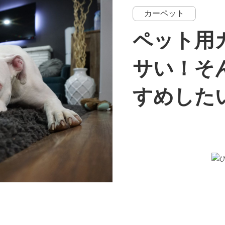
カーペット
ペット用
サい！そ
すめした