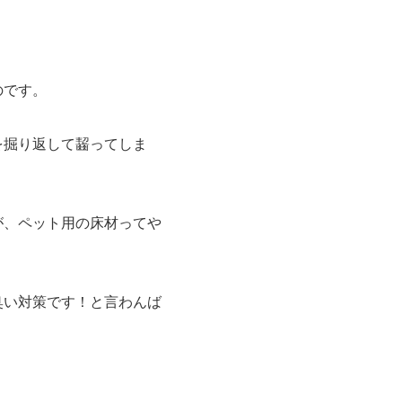
のです。
を掘り返して齧ってしま
が、ペット用の床材ってや
臭い対策です！と言わんば