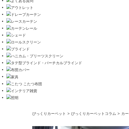
コ
びっくりカーペット
びっくりカーペットコラム
カー
ン
テ