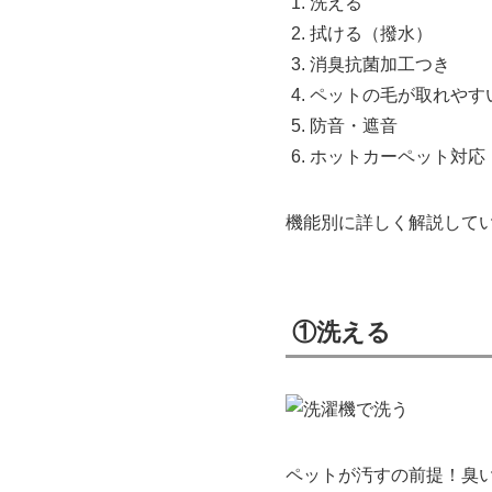
洗える
拭ける（撥水）
消臭抗菌加工つき
ペットの毛が取れやす
防音・遮音
ホットカーペット対応
機能別に詳しく解説して
①洗える
ペットが汚すの前提！臭