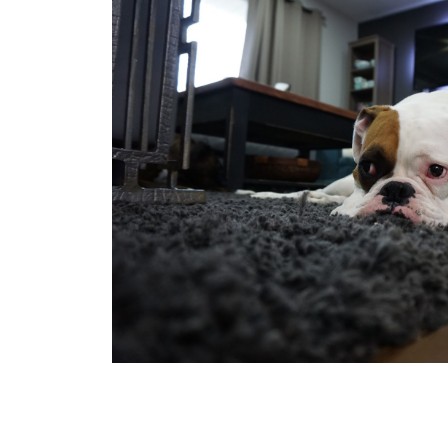
ン
ツ
へ
ス
キ
ッ
プ