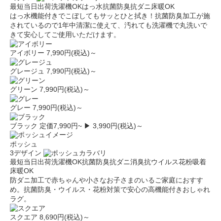
最短当日出荷
洗濯機OK
はっ水
抗菌防臭
抗ダニ
床暖OK
はっ水機能付きでこぼしてもサッとひと拭き！抗菌防臭加工が施
されているので1年中清潔に使えて、汚れても洗濯機で丸洗いで
きて安心してご使用いただけます。
アイボリー
7,990円(税込)～
グレージュ
7,990円(税込)～
グリーン
7,990円(税込)～
グレー
7,990円(税込)～
ブラック
定価7,990円~
▶ 3,990円(税込)～
ポッシュ
3デザイン
最短当日出荷
洗濯機OK
抗菌防臭
抗ダニ
消臭
抗ウイルス
花粉吸着
床暖OK
防ダニ加工で赤ちゃんや小さなお子さまのいるご家庭におすす
め。抗菌防臭・ウイルス・花粉対策で安心の高機能付きおしゃれ
ラグ。
スクエア
8,690円(税込)～