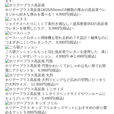
ます。
ホリデープラス高反発
18/25/50mmの3種類の厚みの高反発ウレ
タンから好きな厚みを選べる！
4,990円(税込)～
ジョイナス
へたりにくくて底付き感なし！超高密度45Dの高反発
ウレタンを使用したラグ。
6,990円(税込)～
ピースハック
ロボット掃除機も登れる斜めフチ設計！極厚なのに
つまずきにくいウレタンラグ。
9,990円(税込)～
ごろ寝クッション
もちっと沈む低反発ウレタンを使用した、体に
フィットしやすいクッション。
4,990円
1,490円(税込)
ホリデープラス高反発 円形
かわいくておしゃれな丸い形でお部
屋にアクセントを。
6,990円(税込)
ホリデープラス高反発 大判
リビングなど広めの空間にピッタリ
の大判サイズ。
11,900円(税込)〜
ホリデープラス高反発 ミニサイズ
ベッドサイドやワンルームに
ちょうどいいサイズ。
3,490円(税込)
ホリデープラス キッズ フリル
キッズマットにおすすめの折り畳
めるマット
5,990円(税込)