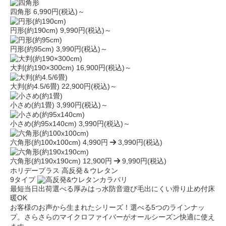
四角形
6,990円(税込)～
円形(約190cm)
9,990円(税込)～
円形(約95cm)
3,990円(税込)～
大判(約190×300cm)
16,900円(税込)～
大判(約4.5/6畳)
22,900円(税込)～
小さめ(約1畳)
3,990円(税込)～
小さめ(約95x140cm)
3,990円(税込)～
六角形(約100x100cm)
4,990円
3,990円(税込)
六角形(約190x190cm)
12,900円
9,990円(税込)
ホリデープラス 高反発＆ウレタン
9タイプ
最短当日出荷
選べる厚み
はっ水
防音
遊び毛出にくい
滑り止め付
床
暖OK
お客様のお声から生まれたシリーズ！選べる5つのラインナッ
プ。さらさらのマイクロファイバーがオールシーズン快適に使え