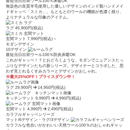
最短当日出荷
ウール100％
床暖OK
無染色の良質羊毛使用した優しいデザインのインド製ハンドメイ
ドギャッベ「スミカ」。もともとのウールの機能が色濃く残り、
よりナチュラルな印象のアイテム。
ラグ
45,900円(税込)
玄関マット
7,990円(税込)～
モダンデザイン
10デザイン
最短当日出荷
ウール100％
防炎
床暖OK
これがギャッベ！？とおどろくような、モダンでニュアンスたっ
ぷりなデザインたちの新シリーズ。デザイナーとコラボした、思
わず見とれるくすみカラーとデザインがおしゃれ。
※最大25%OFF！プライスダウン中！
ラグ
29,900円
14,950円(税込)
キッチンマット
9,990円
4,990円(税込)
玄関マット
4,990円
2,490円(税込)
カラフルギャッベシリーズ
マット/6デザイン・ラグ/3デザイン
カラフルな色合いがかわいい天然ウール100％のおしゃれギャッ