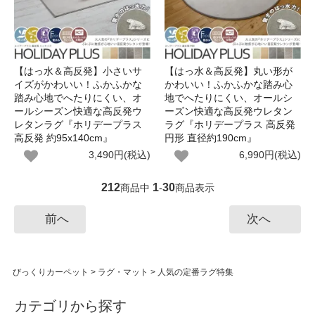
【はっ水＆高反発】小さいサ
【はっ水＆高反発】丸い形が
イズがかわいい！ふかふかな
かわいい！ふかふかな踏み心
踏み心地でへたりにくい、オ
地でへたりにくい、オールシ
ールシーズン快適な高反発ウ
ーズン快適な高反発ウレタン
レタンラグ『ホリデープラス
ラグ『ホリデープラス 高反発
高反発 約95x140cm』
円形 直径約190cm』
3,490円(税込)
6,990円(税込)
212
1
30
商品中
-
商品表示
前へ
次へ
びっくりカーペット
>
ラグ・マット
>
人気の定番ラグ特集
カテゴリから探す