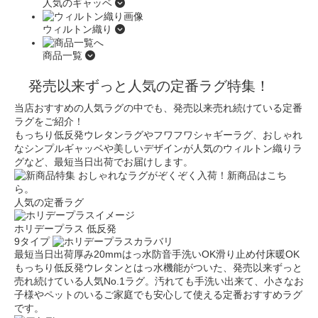
人気のギャッベ
ウィルトン織り
商品一覧
発売以来ずっと人気の定番ラグ特集！
当店おすすめの人気ラグの中でも、発売以来売れ続けている定番
ラグをご紹介！
もっちり低反発ウレタンラグやフワフワシャギーラグ、おしゃれ
なシンプルギャッベや
美しいデザインが人気のウィルトン織りラ
グなど、最短当日出荷でお届けします。
おしゃれなラグがぞくぞく入荷！新商品はこち
ら。
人気の定番ラグ
ホリデープラス 低反発
9タイプ
最短当日出荷
厚み20mm
はっ水
防音
手洗いOK
滑り止め付
床暖OK
もっちり低反発ウレタンとはっ水機能がついた、発売以来ずっと
売れ続けている人気No.1ラグ。汚れても手洗い出来て、小さなお
子様やペットのいるご家庭でも安心して使える定番おすすめラグ
です。