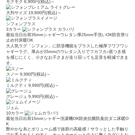
モクモク
6,900円(税込)～
大判サイズ
19,800円(税込)～
シフォンプラス
3カラー
最短当日出荷
35mmシャギー
ウレタン厚25mm
手洗いOK
防音
滑り
止め付
床暖OK
大人気ラグ「シフォン」に防音機能をプラスした極厚フワフワシ
ャギーラグ。厚みが25mmのウレタン入りでフカフカ♪底つき感
を感じにくく、小さなお子さまが走り回っても足音を軽減できま
す。
スノー
9,990円(税込)～
ミルクティ
9,990円(税込)～
グレージュ
9,990円(税込)～
ジェム
10カラー
最短当日出荷
15mmシャギー
洗濯機OK
防炎
抗菌防臭
抗ダニ
床暖O
K
艶やかな糸とボリューム感で抜群の高級感！サラッとした手触り
でお手入れもしやすく、ホットカーペットの上に敷くラグにもお