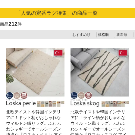
「人気の定番ラグ特集」の商品一覧
212
商品
件
おすすめ順
価格順
新着順
北欧テイストや韓国インテリ
北欧テイストや韓国インテリ
アに！ドット柄がおしゃれな
アに！ライン柄がおしゃれな
ウィルトン織りラグ。ふわふ
ウィルトン織りラグ。ふわふ
わシャギーでオールシーズン
わシャギーでオールシーズン
快適な『ロスカ・ペルレ アイ
快適な『ロスカ・スコグ アイ