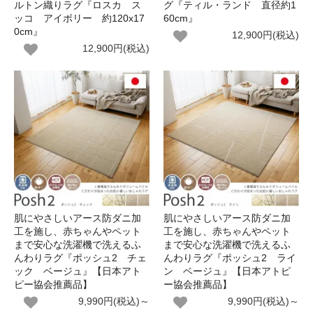
ルトン織りラグ『ロスカ ス
グ『ティル・ランド 直径約1
ッコ アイボリー 約120x17
60cm』
0cm』
12,900円(税込)
12,900円(税込)
肌にやさしいアース防ダニ加
肌にやさしいアース防ダニ加
工を施し、赤ちゃんやペット
工を施し、赤ちゃんやペット
まで安心な洗濯機で洗えるふ
まで安心な洗濯機で洗えるふ
んわりラグ『ポッシュ2 チェ
んわりラグ『ポッシュ2 ライ
ック ベージュ』【日本アト
ン ベージュ』【日本アトピ
ピー協会推薦品】
ー協会推薦品】
9,990円(税込)～
9,990円(税込)～