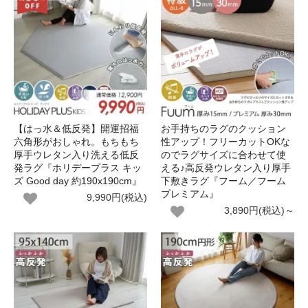
【はっ水＆低反発】開運招福
お手持ちのラグのクッション
六角形がおしゃれ。もちもち
性アップ！フリーカットOKな
厚手ウレタン入り洗える低反
のでラグサイズに合わせて使
発ラグ『ホリデープラス キッ
える♪高反発ウレタン入り厚手
ズ Good day 約190x190cm』
下敷きラグ『フーム／フーム
プレミアム』
9,990円(税込)
3,890円(税込)～