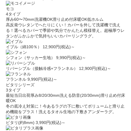
モコ
4タイプ
厚み60〜70mm
洗濯機OK
滑り止め付
床暖OK
低ホルム
高反発ウレタンでへたりにくい！カバーを外して洗濯機で洗え
る！選べるカバーで季節や気分でかんたん模様替え。超極厚ウレ
タンがふかふかで気持ちいいカバーリングラグ。
イブル（綿100％）
12,900円(税込)～
シフォン（サッカー生地）
9,990円(税込)～
リバーシブル（接触冷感+フランネル）
12,900円(税込)～
フランネル
9,990円(税込)～
ピタリシリーズ
3タイプ
最短当日出荷
厚み8/20/30mm
洗える
防音(20/30mm)
滑り止め付
床
暖OK
冬の底冷え対策に！今あるラグの下に敷いてボリュームと滑り止
め機能をプラス！洗えるタオル生地の下敷きアンダーラグ。
ピタリ(約8mm)
3,990円(税込)～