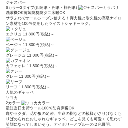
ジャスパー
6カラー
3タイプ(四角形・円形・楕円形)
洗濯機OK
抗菌防臭
防ダニ
床暖OK
サラふわでオールシーズン使える！弾力性と耐久性の高級ナイロ
ン素材を100％使用したツイストシャギーラグ。
エクリュ
11,800円(税込)～
ベージュ
11,800円(税込)～
グレージュ
11,800円(税込)～
カフェオレ
11,800円(税込)～
グレー
11,800円(税込)～
リーフ
11,800円(税込)～
人気のギャッベ
ソヨカ
2カラー
最短当日出荷
ウール100％
防炎
床暖OK
鹿やラクダ、花や狼の足跡、生命の樹などの模様がさりげなくち
りばめられたおしゃれなギャッベ。どこを見ても可愛くて思わず
笑顔になってしまいそう。アイボリーとブルーの２色展開。