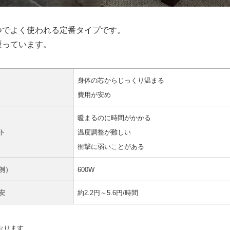
つでよく使われる定番タイプです。
覆っています。
身体の芯からじっくり温まる
ト
費用が安め
暖まるのに時間がかかる
ト
温度調整が難しい
衝撃に弱いことがある
例）
600W
安
約2.2円～5.6円/時間
なります