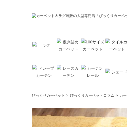
コ
びっくりカーペット
びっくりカーペットコラム
カー
ン
テ
ン
ツ
へ