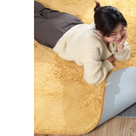
ス
キ
ッ
プ