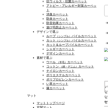
抗ウィルス・抗菌カーペット
アトピー・アレルギー対策カーペッ
ト
消臭カーペット
防炎カーペット
防音効果カーペット
遊び毛防止カーペット
デザインで選ぶ
ループ
パイルカーペット
（シンプル）
カット
パイルカーペット
（シンプル）
カット＆ループパイルカーペット
シャギーカーペット
デザインカーペット
素材で選ぶ
ウール
カーペット
（羊毛）
コットン
カーペット
（綿・デニム）
ナイロンカーペット
ポリエステルカーペット
ポリプロピレンカーペット
い草カーペット
籐カーペット
セ
マット
セ
セ
マットトップページ
玄関マット