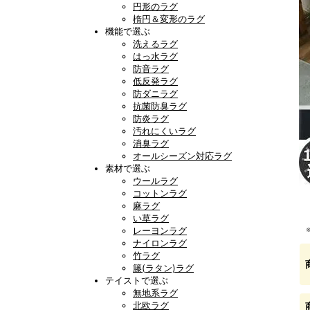
円形のラグ
楕円＆変形のラグ
機能で選ぶ
洗えるラグ
はっ水ラグ
防音ラグ
低反発ラグ
防ダニラグ
抗菌防臭ラグ
防炎ラグ
汚れにくいラグ
消臭ラグ
オールシーズン対応ラグ
素材で選ぶ
ウールラグ
コットンラグ
麻ラグ
い草ラグ
レーヨンラグ
ナイロンラグ
竹ラグ
籐(ラタン)ラグ
テイストで選ぶ
無地系ラグ
北欧ラグ