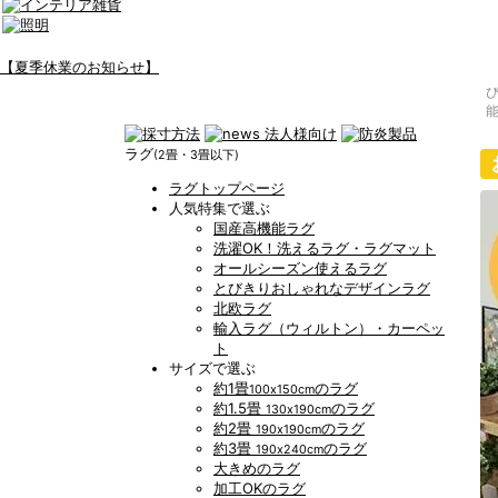
【夏季休業のお知らせ】
ラグ
(2畳・3畳以下)
ラグトップページ
人気特集で選ぶ
国産高機能ラグ
洗濯OK！洗えるラグ・ラグマット
オールシーズン使えるラグ
とびきりおしゃれなデザインラグ
北欧ラグ
輸入ラグ（ウィルトン）・カーペッ
ト
サイズで選ぶ
約1畳
のラグ
100x150cm
約1.5畳
のラグ
130x190cm
約2畳
のラグ
190x190cm
約3畳
のラグ
190x240cm
大きめのラグ
加工OKのラグ