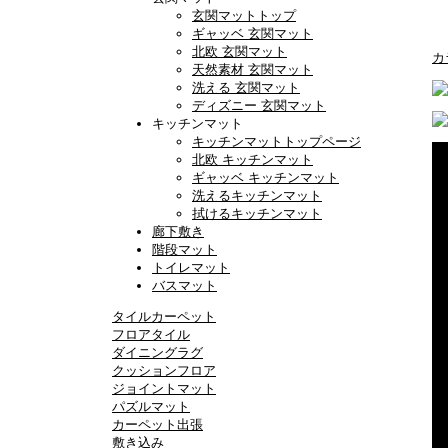
玄関マットトップ
ギャッベ 玄関マット
北欧 玄関マット
カ
天然素材 玄関マット
洗える 玄関マット
ディズニー 玄関マット
キッチンマット
キッチンマットトップページ
北欧 キッチンマット
ギャッベ キッチンマット
洗えるキッチンマット
拭けるキッチンマット
廊下敷き
階段マット
トイレマット
バスマット
タイルカーペット
フロアタイル
ダイニングラグ
クッションフロア
ジョイントマット
パズルマット
カーペット出張
敷き込み