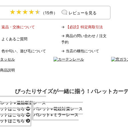
（15件）
レビューを見る
→
返品・交換について
→
【必読】特定商取引法
→
商品の問い合わせ / 注文
→
よくあるご質問
予約
→
色や匂い、遊び毛について
→
当店の梱包について
ぴったりサイズが一緒に揃う！
パレットカー
パレット+遮熱断熱レース
ットはこちら
パレット+花粉対策レース
ットはこちら
パレット+ミラーレース
ットはこちら