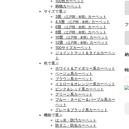
100色カーペット
柄物カーペット
サイズで選ぶ
3畳
カーペット
（江戸間・本間）
4.5畳
カーペット
（江戸間・本間）
フ
6畳
カーペット
（江戸間・本間）
8畳
カーペット
（江戸間・本間）
10畳
カーペット
（江戸間・本間）
12畳
カーペット
（江戸間・本間）
100サイズカーペット
ジョイントマット＆タイルカーペッ
納
ト
色で選ぶ
ホワイト＆アイボリー系カーペット
特
ベージュ系カーペット
ブラウン系カーペット
イエロー＆オレンジー系カーペット
ピンク＆レッド系カーペット
グリーン系カーペット
ブルー・ネービー＆パープル系カー
ペット
グレー＆ブラック系カーペット
機能で選ぶ
はっ水・防汚カーペット
防ダニ・防虫カーペット