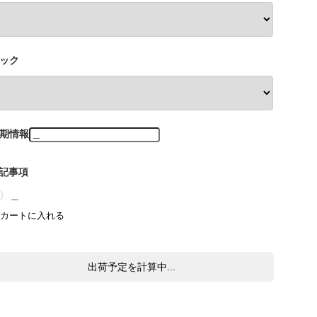
ック
期情報
記事項
＿
出荷予定を計算中...