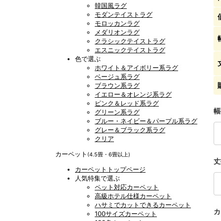
韓国風ラグ
モダンテイストラグ
モロッカンラグ
メダリオンラグ
クラシックテイストラグ
エスニックテイストラグ
色で選ぶ
ホワイト＆アイボリー系ラグ
ベージュ系ラグ
ブラウン系ラグ
イエロー＆オレンジ系ラグ
ピンク＆レッド系ラグ
幅
グリーン系ラグ
ブルー・ネイビー＆パープル系ラグ
グレー＆ブラック系ラグ
クリア
カーペット
(4.5畳・6畳以上)
丈
カーペットトップページ
人気特集で選ぶ
ペット対応カーペット
高級ホテル仕様カーペット
ハサミでカットできるカーペット
カ
100サイズカーペット