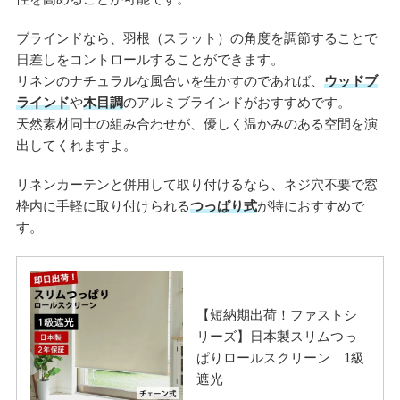
ブラインドなら、羽根（スラット）の角度を調節することで
日差しをコントロールすることができます。
リネンのナチュラルな風合いを生かすのであれば、
ウッドブ
ラインド
や
木目調
のアルミブラインドがおすすめです。
天然素材同士の組み合わせが、優しく温かみのある空間を演
出してくれますよ。
リネンカーテンと併用して取り付けるなら、ネジ穴不要で窓
枠内に手軽に取り付けられる
つっぱり式
が特におすすめで
す。
【短納期出荷！ファストシ
リーズ】日本製スリムつっ
ぱりロールスクリーン 1級
遮光