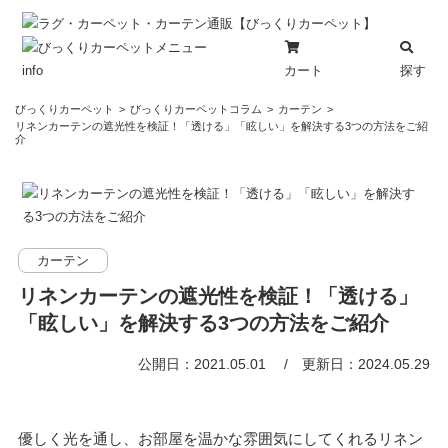
カート
探す
info
コ
びっくりカーペット
びっくりカーペットコラム
カーテン
ン
リネンカーテンの遮光性を検証！「透ける」「眩しい」を解決する3つの方法をご紹
介
テ
ン
ツ
へ
ス
カーテン
キ
ッ
リネンカーテンの遮光性を検証！「透ける」
プ
「眩しい」を解決する3つの方法をご紹介
公開日：2021.05.01
更新日：2024.05.29
優しく光を通し、お部屋を温かな雰囲気にしてくれるリネン