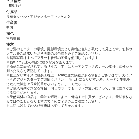
ヒダ倍数
1.5倍ひだ
付属品
共布タッセル・アジャスターフックA or B
生産国
中国
梱包
簡易梱包
注意
※ご覧のモニターの環境、撮影環境により実物と色味が異なって見えます。無料サ
ンプルをご請求いただき実際のお色味を必ずご確認ください。
※掲載写真はすべてフラット仕様の画像を使用しております。
※幅81cm以上の商品は継ぎ部分があります。
※商品名に表記されているサイズ（丈）はカーテンフックのレール取付け部分から
測った長さを表記しています。
※仕上がりサイズは縫製工程上、1cm程度の誤差がある場合がございます。丈はフ
ックのアジャスターでご調節ください。
※しわになりやすい為、カーテン生地を
たたんだ状態で長時間置かないようにしてください。
※ご購入時期が異なる場合、同じカラーでもロットの違いによって、色に差異が生
じる場合があります。
※天然素材の商品は、季節や環境によって伸縮する性質がございます。天然素材な
らではのこととなりますので予めご了承の上ご注文ください。
※上記に関しての返品交換はお受けできかねます。