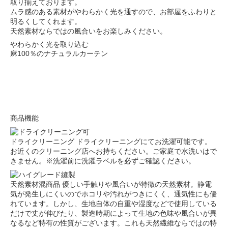
取り揃えております。
ムラ感のある素材がやわらかく光を通すので、お部屋をふわりと
明るくしてくれます。
天然素材ならではの風合いをお楽しみください。
やわらかく光を取り込む
麻100％のナチュラルカーテン
商品機能
ドライクリーニング
ドライクリーニングにてお洗濯可能です。
お近くのクリーニング店へお持ちください。ご家庭で水洗いはで
きません。※洗濯前に洗濯ラベルを必ずご確認ください。
天然素材混商品
優しい手触りや風合いが特徴の天然素材。静電
気が発生しにくいのでホコリや汚れがつきにくく、通気性にも優
れています。しかし、生地自体の自重や湿度などで使用している
だけで丈が伸びたり、製造時期によって生地の色味や風合いが異
なるなど特有の性質がございます。これも天然繊維ならではの特