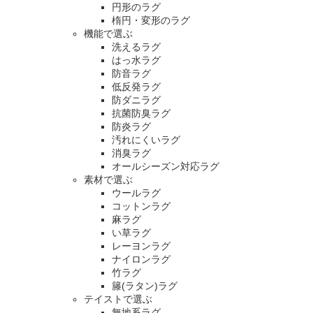
円形のラグ
楕円・変形のラグ
機能で選ぶ
洗えるラグ
はっ水ラグ
防音ラグ
低反発ラグ
防ダニラグ
抗菌防臭ラグ
防炎ラグ
汚れにくいラグ
消臭ラグ
オールシーズン対応ラグ
素材で選ぶ
ウールラグ
コットンラグ
麻ラグ
い草ラグ
レーヨンラグ
ナイロンラグ
竹ラグ
籐(ラタン)ラグ
テイストで選ぶ
無地系ラグ