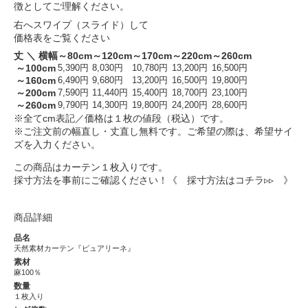
徴としてご理解ください。
右へスワイプ（スライド）して
価格表をご覧ください
丈 ＼ 横幅
～80cm
～120cm
～170cm
～220cm
～260cm
～100cm
5,390円
8,030円
10,780円
13,200円
16,500円
～160cm
6,490円
9,680円
13,200円
16,500円
19,800円
～200cm
7,590円
11,440円
15,400円
18,700円
23,100円
～260cm
9,790円
14,300円
19,800円
24,200円
28,600円
※全てcm表記／価格は１枚の値段（税込）です。
※ご注文前の幅直し・丈直し無料です。ご希望の際は、希望サイ
ズを入力ください。
この商品はカーテン１枚入りです。
採寸方法を事前にご確認ください！
《 採寸方法はコチラ▹▹ 》
商品詳細
品名
天然素材カーテン『ピュアリーネ』
素材
麻100％
数量
１枚入り