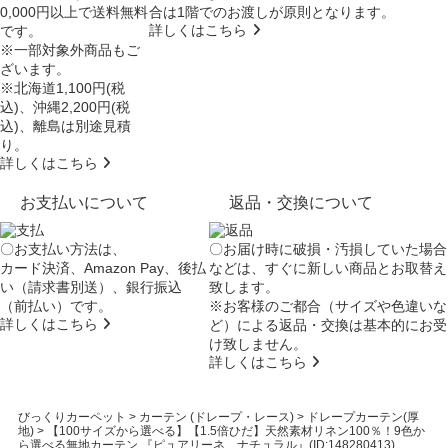
0,000円以上で送料無料
合は
1階でのお渡し
が原則となります。
詳しくはこちら
です。
※一部対象外商品もご
ざいます。
※北海道1,100円(税
込)、沖縄2,200円(税
込)、離島は別途見積
り。
詳しくはこちら
お支払いについて
返品・交換について
〇お支払い方法は、
〇お届け時に破損・汚損していた場合
カード決済、Amazon Pay、後払
などは、すぐに新しい商品とお取替え
い（請求書別送）、銀行振込
致します。
（前払い）です。
※お客様のご都合（サイズや色違いな
詳しくはこちら
ど）による返品・交換は基本的にお受
け致しません。
詳しくはこちら
びっくりカーペット
>
カーテン (ドレープ・レース)
>
ドレープカーテン(厚
地)
>
【100サイズから選べる】【1.5倍ひだ】天然素材リネン100％！9色か
ら選べる無地カーテン 『ピュアリーネ ナチュラル』(ID:148280413)