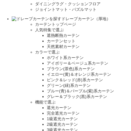
ダイニングラグ・クッションフロア
ジョイントマット・パズルマット
ドレープカーテン（厚地）
カーテントップページ
人気特集で選ぶ
遮熱断熱カーテン
カーテンセット
天然素材カーテン
カラーで選ぶ
ホワイト系カーテン
アイボリー＆ベージュ系カーテン
ブラウン(茶色)系カーテン
イエロー(黄)＆オレンジ系カーテン
ピンク＆レッド(赤)系カーテン
グリーン(緑)系カーテン
ブルー(青)＆パープル(紫)系カーテン
グレー＆ブラック(黒)系カーテン
機能で選ぶ
遮光カーテン
完全遮光カーテン
1級遮光カーテン
2級遮光カーテン
3級遮光カーテン