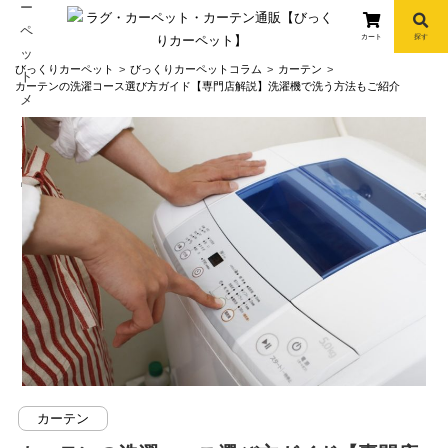
カート
探す
コ
びっくりカーペット
びっくりカーペットコラム
カーテン
ン
カーテンの洗濯コース選び方ガイド【専門店解説】洗濯機で洗う方法もご紹介
テ
ン
ツ
へ
info
ス
キ
ッ
プ
カーテン