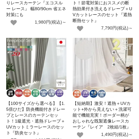
りレースカーテン『エコスル
ト！節電対策におススメの断
ー レース』 幅80/90cm 省エネ
熱効果付き洗えるドレープ＋U
対策にも
Vカットレースのセット『遮熱
断熱セット』
1,980円(税込)～
7,790円(税込)～
【100サイズから選べる】【1.
【短納期】激安！遮熱＋UVカ
5倍ひだ】防炎機能付きドレー
ット+外から見えない＋洗濯可
プとレースのカーテンセッ
能で機能充実！ボーダー柄が
ト！1級遮光・遮熱ドレープ＋
おしゃれな既製遮像レースカ
UVカットミラーレースのセッ
ーテン『レイア 2枚組/1枚』
ト『防炎セット』
1,490円(税込)～