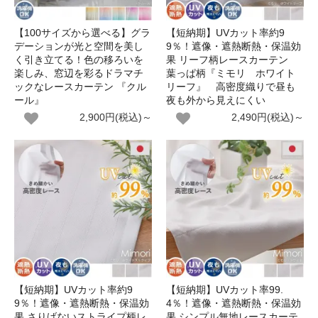
【100サイズから選べる】グラ
【短納期】UVカット率約9
デーションが光と空間を美し
9％！遮像・遮熱断熱・保温効
く引き立てる！色の移ろいを
果 リーフ柄レースカーテン
楽しみ、窓辺を彩るドラマチ
葉っぱ柄『ミモリ ホワイト
ックなレースカーテン 『クル
リーフ』 高密度織りで昼も
ール』
夜も外から見えにくい
2,900円(税込)～
2,490円(税込)～
【短納期】UVカット率約9
【短納期】UVカット率99.
9％！遮像・遮熱断熱・保温効
4％！遮像・遮熱断熱・保温効
果 さりげないストライプ柄レ
果 シンプル無地レースカーテ