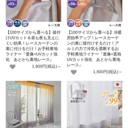
【100サイズから選べる】後付
【100サイズから選べる】冷暖
けUVカット＆昼も夜も見えに
房効率アップ！レースカーテ
くい効果！レースカーテンの
ンの裏に後付けするだけ！ア
裏に付けるだけ！お手軽裏地
ルミの力で冷気を遮断するお
ライナー『遮像+UVカット強
手軽裏地ライナー『遮像+遮熱
化 あとから裏地レース』
UVカット強化 あとから裏地
レース』
1,900円(税込)～
1,900円(税込)～