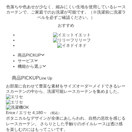
色落ちや色あせが少なく、縮みにくい生地を使用しているレース
カーテンで、ご家庭でのお洗濯が可能です。（※洗濯前に洗濯ラ
ベルを必ずご確認ください。）
おすすめ
イエット
リリーフ
イネド
商品PICKUP
サービス
機能から選ぶ
商品PICKUP
Line Up
お部屋に合わせて豊富な素材をサイズオーダーメイドできるレー
スカーテンの中から、洗濯可能レースカーテンを集めました。
Erice / エリセ
4,180～
（税込）
ボタニカルなデザインが全体にあしらわれ、自然の息吹を感じる
レースカーテン。 さらりとした手触りのボイルレースは透け感
を楽しむのにはもってこいです。