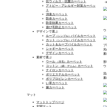
抗ウィルス・抗菌カーペット
アトピー・アレルギー対策カーペッ
ト
消臭カーペット
防炎カーペット
防音効果カーペット
遊び毛防止カーペット
ウ
デザインで選ぶ
ループ
パイルカーペット
（シンプル）
カット
パイルカーペット
（シンプル）
カット＆ループパイルカーペット
プ
シャギーカーペット
光
デザインカーペット
素
素材で選ぶ
ウール
カーペット
形
（羊毛）
コットン
カーペット
ウ
（綿・デニム）
ナイロンカーペット
流
ポリエステルカーペット
素
ポリプロピレンカーペット
い草カーペット
籐カーペット
マット
マットトップページ
玄関マット