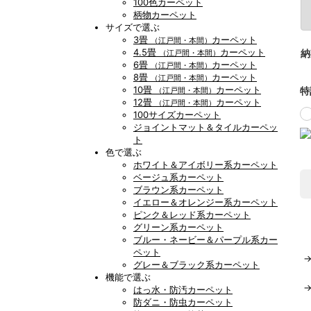
100色カーペット
柄物カーペット
サイズで選ぶ
3畳
カーペット
（江戸間・本間）
4.5畳
カーペット
納
（江戸間・本間）
6畳
カーペット
（江戸間・本間）
8畳
カーペット
（江戸間・本間）
10畳
カーペット
特
（江戸間・本間）
12畳
カーペット
（江戸間・本間）
100サイズカーペット
ジョイントマット＆タイルカーペッ
ト
色で選ぶ
ホワイト＆アイボリー系カーペット
ベージュ系カーペット
ブラウン系カーペット
イエロー＆オレンジー系カーペット
ピンク＆レッド系カーペット
グリーン系カーペット
ブルー・ネービー＆パープル系カー
ペット
グレー＆ブラック系カーペット
機能で選ぶ
はっ水・防汚カーペット
防ダニ・防虫カーペット