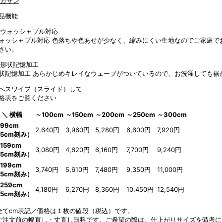
品機能
ォッシャブル対応
色落ちや色あせが少なく、縮みにくい生地なのでご家庭で
さい。
状記憶加工
あらかじめキレイなウェーブがついているので、お洗濯しても裾
へスワイプ（スライド）して
格表をご覧ください
 ＼ 横幅
～100cm
～150cm
～200cm
～250cm
～300cm
99cm
2,640円
3,960円
5,280円
6,600円
7,920円
5cm刻み）
159cm
3,080円
4,620円
6,160円
7,700円
9,240円
5cm刻み）
199cm
3,740円
5,610円
7,480円
9,350円
11,000円
5cm刻み）
259cm
4,180円
6,270円
8,360円
10,450円
12,540円
5cm刻み）
全てcm表記／価格は１枚の値段（税込）です。
ご注文前の幅直し・丈直し無料です。ご希望の際は、仕上がりサイズを備考に