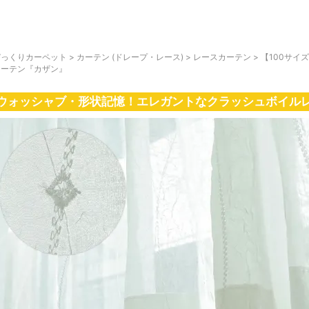
びっくりカーペット
>
カーテン (ドレープ・レース)
>
レースカーテン
>
【100サイ
カーテン『カザン』
ウォッシャブ・形状記憶！エレガントなクラッシュボイル