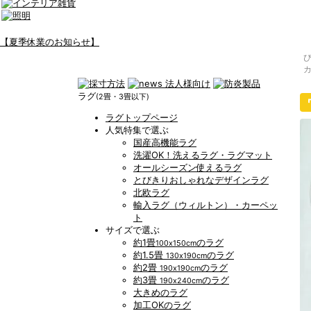
【夏季休業のお知らせ】
ラグ
(2畳・3畳以下)
ラグトップページ
人気特集で選ぶ
国産高機能ラグ
洗濯OK！洗えるラグ・ラグマット
オールシーズン使えるラグ
とびきりおしゃれなデザインラグ
北欧ラグ
輸入ラグ（ウィルトン）・カーペッ
ト
サイズで選ぶ
約1畳
のラグ
100x150cm
約1.5畳
のラグ
130x190cm
約2畳
のラグ
190x190cm
約3畳
のラグ
190x240cm
大きめのラグ
加工OKのラグ