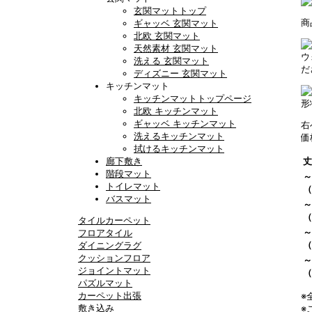
玄関マットトップ
商
ギャッベ 玄関マット
北欧 玄関マット
天然素材 玄関マット
ウ
洗える 玄関マット
だ
ディズニー 玄関マット
キッチンマット
キッチンマットトップページ
形
北欧 キッチンマット
ギャッベ キッチンマット
右
洗えるキッチンマット
価
拭けるキッチンマット
廊下敷き
丈
階段マット
～
トイレマット
（
バスマット
～
（
タイルカーペット
～
フロアタイル
（
ダイニングラグ
クッションフロア
～
ジョイントマット
（
パズルマット
カーペット出張
※
敷き込み
※