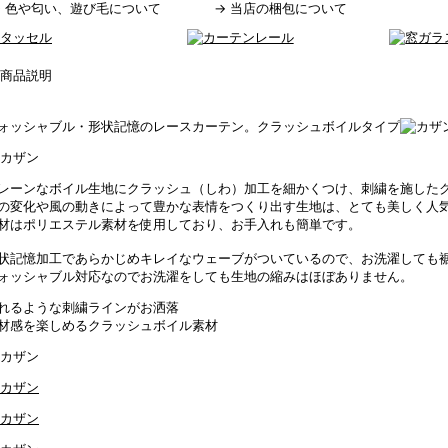
→
色や匂い、遊び毛について
→
当店の梱包について
ォッシャブル・形状記憶のレースカーテン。クラッシュボイルタイプ
レーンなボイル生地にクラッシュ（しわ）加工を細かくつけ、刺繍を施した
の変化や風の動きによって豊かな表情をつくり出す生地は、とても美しく人
材はポリエステル素材を使用しており、お手入れも簡単です。
状記憶加工であらかじめキレイなウェーブがついているので、お洗濯しても
ォッシャブル対応なのでお洗濯をしても生地の縮みはほぼありません。
れるような刺繍ラインがお洒落
材感を楽しめるクラッシュボイル素材