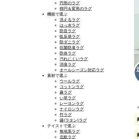
円形のラグ
楕円＆変形のラグ
機能で選ぶ
洗えるラグ
はっ水ラグ
防音ラグ
低反発ラグ
防ダニラグ
抗菌防臭ラグ
防炎ラグ
汚れにくいラグ
消臭ラグ
オールシーズン対応ラグ
素材で選ぶ
ウールラグ
コットンラグ
麻ラグ
い草ラグ
レーヨンラグ
ナイロンラグ
竹ラグ
籐(ラタン)ラグ
テイストで選ぶ
無地系ラグ
北欧ラグ