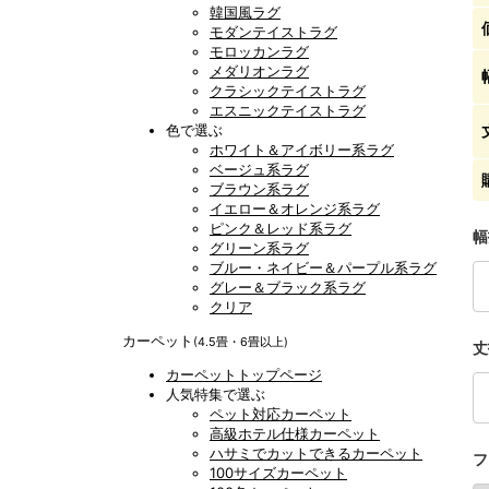
韓国風ラグ
モダンテイストラグ
モロッカンラグ
メダリオンラグ
クラシックテイストラグ
エスニックテイストラグ
色で選ぶ
ホワイト＆アイボリー系ラグ
ベージュ系ラグ
ブラウン系ラグ
イエロー＆オレンジ系ラグ
ピンク＆レッド系ラグ
幅
グリーン系ラグ
ブルー・ネイビー＆パープル系ラグ
グレー＆ブラック系ラグ
クリア
カーペット
(4.5畳・6畳以上)
丈
カーペットトップページ
人気特集で選ぶ
ペット対応カーペット
高級ホテル仕様カーペット
ハサミでカットできるカーペット
フ
100サイズカーペット