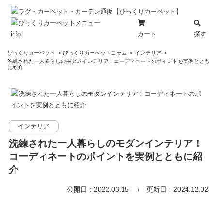
カート
探す
info
コ
びっくりカーペット
びっくりカーペットコラム
インテリア
ン
洗練された一人暮らしのモダンインテリア！コーディネートのポイントを実例ととも
に紹介
テ
ン
ツ
へ
ス
インテリア
キ
ッ
洗練された一人暮らしのモダンインテリア！
プ
コーディネートのポイントを実例とともに紹
介
公開日：2022.03.15
更新日：2024.12.02