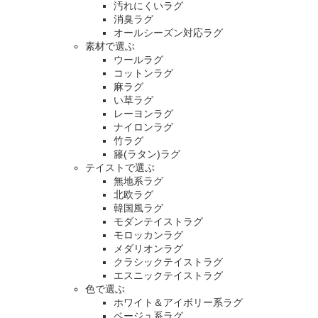
汚れにくいラグ
消臭ラグ
オールシーズン対応ラグ
素材で選ぶ
ウールラグ
コットンラグ
麻ラグ
い草ラグ
レーヨンラグ
ナイロンラグ
竹ラグ
籐(ラタン)ラグ
テイストで選ぶ
無地系ラグ
北欧ラグ
韓国風ラグ
モダンテイストラグ
モロッカンラグ
メダリオンラグ
クラシックテイストラグ
エスニックテイストラグ
色で選ぶ
ホワイト＆アイボリー系ラグ
ベージュ系ラグ