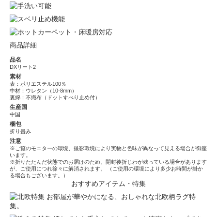
商品詳細
品名
DXリート2
素材
表：ポリエステル100％
中材：ウレタン（10-8mm）
裏綿：不織布（ドットすべり止め付）
生産国
中国
梱包
折り畳み
注意
※ご覧のモニターの環境、撮影環境により実物と色味が異なって見える場合が御座
います。
※折りたたんだ状態でのお届けのため、開封後折じわが残っている場合があります
が、ご使用につれ徐々に解消されます。 （ご使用の環境により多少お時間が掛か
る場合もございます。）
おすすめアイテム・特集
お部屋が華やかになる、おしゃれな北欧柄ラグ特
集。