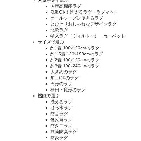
人気特集で選ぶ
国産高機能ラグ
洗濯OK！洗えるラグ・ラグマット
オールシーズン使えるラグ
とびきりおしゃれなデザインラグ
北欧ラグ
輸入ラグ（ウィルトン）・カーペット
サイズで選ぶ
約1畳 100x150cmのラグ
約1.5畳 130x190cmのラグ
約2畳 190x190cmのラグ
約3畳 190x240cmのラグ
大きめのラグ
加工OKのラグ
円形のラグ
楕円・変形のラグ
機能で選ぶ
洗えるラグ
はっ水ラグ
防音ラグ
低反発ラグ
防ダニラグ
抗菌防臭ラグ
防炎ラグ