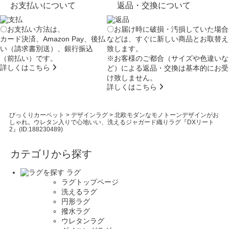
お支払いについて
返品・交換について
〇お支払い方法は、
〇お届け時に破損・汚損していた場合
カード決済、Amazon Pay、後払
などは、すぐに新しい商品とお取替え
い（請求書別送）、銀行振込
致します。
（前払い）です。
※お客様のご都合（サイズや色違いな
詳しくはこちら
ど）による返品・交換は基本的にお受
け致しません。
詳しくはこちら
びっくりカーペット
>
デザインラグ
>
北欧モダンなモノトーンデザインがお
しゃれ。ウレタン入りで心地いい、洗えるジャガード織りラグ『DXリート
2』(ID:188230489)
カテゴリから探す
ラグ
ラグトップページ
洗えるラグ
円形ラグ
撥水ラグ
ウレタンラグ