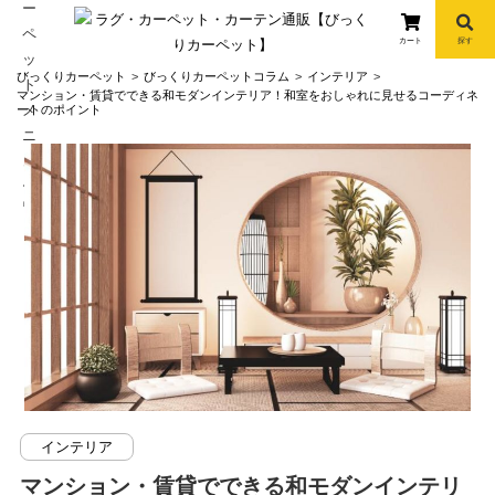
カート
探す
コ
びっくりカーペット
びっくりカーペットコラム
インテリア
ン
マンション・賃貸でできる和モダンインテリア！和室をおしゃれに見せるコーディネ
ートのポイント
テ
ン
ツ
へ
info
ス
キ
ッ
プ
インテリア
マンション・賃貸でできる和モダンインテリ