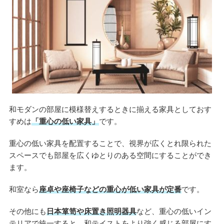
和モダンの部屋に模様替えするときに揃える家具としておす
すめは
「重心の低い家具」
です。
重心の低い家具を配置することで、視界が広くとれ限られた
スペースでも部屋を広くゆとりのある空間にすることができ
ます。
和室なら
座卓や座椅子などの重心が低い家具が定番
です。
その他にも
日本箪笥や床置き照明器具
など、重心の低いイン
テリアで統一すると、和テイストをより強く感じる部屋にす