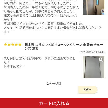
同じ商品、同じカラーのものを購入しました(^^)
前回購入したのが二年近く前で、同じものがまだ購入
可能か心配でしたが、無事に同じもの買えました！
注文から到着までは土日挟んだので6日ほどかかった
かな？
前回同様サイズもぴったりで、装着も簡単にできました。
スッキリ生活感消せました！大満足！また機会があれば購入したいで
す！
日本製 スリムつっぱりロールスクリーン 非遮光 チェー
ン式 無地
2026/08/04 14:14:48
取り付けが驚くほど簡単で、きれいに設置できまし
た！
おすすめです！
1ページ目
次へ
カートに入れる