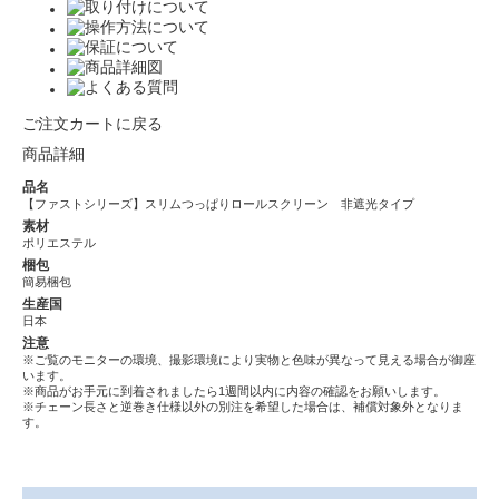
ご注文カートに戻る
商品詳細
品名
【ファストシリーズ】スリムつっぱりロールスクリーン 非遮光タイプ
素材
ポリエステル
梱包
簡易梱包
生産国
日本
注意
※ご覧のモニターの環境、撮影環境により実物と色味が異なって見える場合が御座
います。
※商品がお手元に到着されましたら1週間以内に内容の確認をお願いします。
※チェーン長さと逆巻き仕様以外の別注を希望した場合は、補償対象外となりま
す。