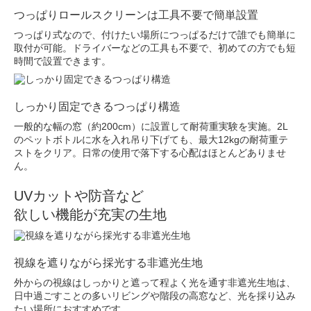
つっぱりロールスクリーンは工具不要で簡単設置
つっぱり式なので、付けたい場所につっぱるだけで誰でも簡単に
取付が可能。ドライバーなどの工具も不要で、初めての方でも短
時間で設置できます。
しっかり固定できるつっぱり構造
一般的な幅の窓（約200cm）に設置して耐荷重実験を実施。2L
のペットボトルに水を入れ吊り下げても、最大12kgの耐荷重テ
ストをクリア。日常の使用で落下する心配はほとんどありませ
ん。
UVカットや防音など
欲しい機能が充実の生地
視線を遮りながら採光する非遮光生地
外からの視線はしっかりと遮って程よく光を通す非遮光生地は、
日中過ごすことの多いリビングや階段の高窓など、光を採り込み
たい場所におすすめです。