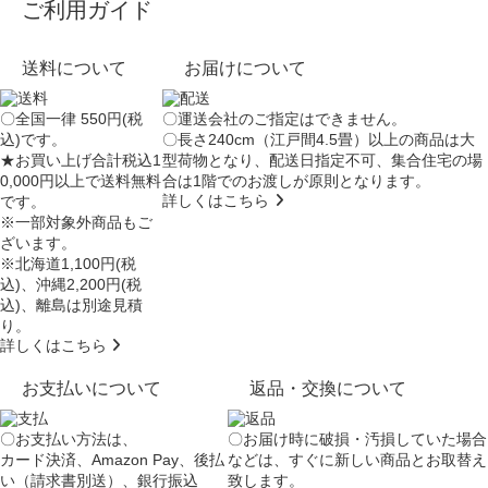
ご利用ガイド
送料について
お届けについて
〇全国一律 550円(税
〇運送会社のご指定はできません。
込)です。
〇長さ240cm（江戸間4.5畳）以上の商品は大
★お買い上げ合計税込1
型荷物となり、
配送日指定不可
、集合住宅の場
0,000円以上で送料無料
合は
1階でのお渡し
が原則となります。
詳しくはこちら
です。
※一部対象外商品もご
ざいます。
※北海道1,100円(税
込)、沖縄2,200円(税
込)、離島は別途見積
り。
詳しくはこちら
お支払いについて
返品・交換について
〇お支払い方法は、
〇お届け時に破損・汚損していた場合
カード決済、Amazon Pay、後払
などは、すぐに新しい商品とお取替え
い（請求書別送）、銀行振込
致します。