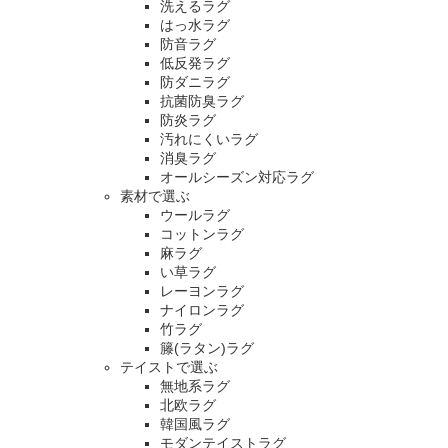
洗えるラグ
はっ水ラグ
防音ラグ
低反発ラグ
防ダニラグ
抗菌防臭ラグ
防炎ラグ
汚れにくいラグ
消臭ラグ
オールシーズン対応ラグ
素材で選ぶ
ウールラグ
コットンラグ
麻ラグ
い草ラグ
レーヨンラグ
ナイロンラグ
竹ラグ
籐(ラタン)ラグ
テイストで選ぶ
無地系ラグ
北欧ラグ
韓国風ラグ
モダンテイストラグ