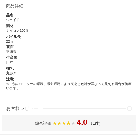
商品詳細
品名
ジェイド
素材
ナイロン100％
パイル長
22mm
裏面
不織布
生産国
日本
梱包
丸巻き
注意
※ご覧のモニターの環境、撮影環境により実物と色味が異なって見える場合が御座
います。
お客様レビュー
4.0
総合評価
（1件）