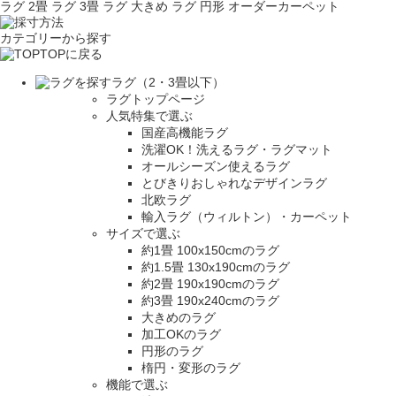
ラグ 2畳
ラグ 3畳
ラグ 大きめ
ラグ 円形
オーダーカーペット
カテゴリーから探す
TOPに戻る
ラグ（2・3畳以下）
ラグトップページ
人気特集で選ぶ
国産高機能ラグ
洗濯OK！洗えるラグ・ラグマット
オールシーズン使えるラグ
とびきりおしゃれなデザインラグ
北欧ラグ
輸入ラグ（ウィルトン）・カーペット
サイズで選ぶ
約1畳 100x150cmのラグ
約1.5畳 130x190cmのラグ
約2畳 190x190cmのラグ
約3畳 190x240cmのラグ
大きめのラグ
加工OKのラグ
円形のラグ
楕円・変形のラグ
機能で選ぶ