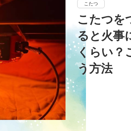
こたつ
こたつを
ると火事
くらい？
う方法