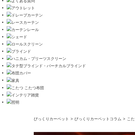
コ
びっくりカーペット
びっくりカーペットコラム
こた
ン
テ