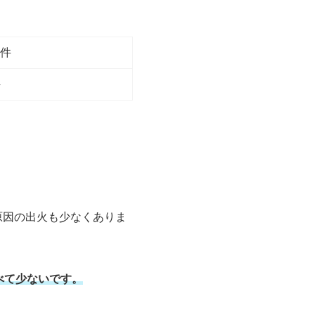
7件
件
原因の出火も少なくありま
べて少ないです。