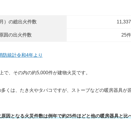
3月）の総出火件数
11,33
原因の出火件数
25
消防統計令和4年より
上で、その内の約5,000件が建物火災です。
の多くは、たき火やタバコですが、ストーブなどの暖房器具が
火原因となる火災件数は例年で約25件ほどと他の暖房器具と比