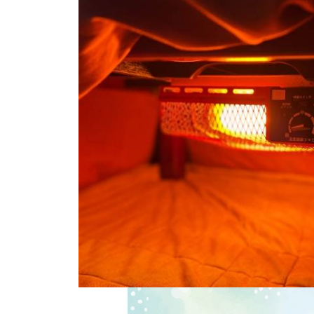
ン
ツ
へ
ス
キ
ッ
プ