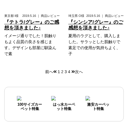
東京都
I様
2019.5.16
｜
商品レビュー
埼玉県
O様
2019.5.16
｜
商品レビュー
『テトラ/グレー』のご感
『シンシア/グレー』のご
想を頂きました♪
感想を頂きました♪
イメージ通りでした！肌触り
夏用のラグとして、購入しま
もよく品質の良さを感じま
した。サラッとした肌触りで
す。デザインも部屋に馴染ん
素足での使用が気持ちよく、
で素
子
前へ
1
2
3
4
次へ
投
稿
ナ
ビ
100サイズカー
はっ水カーペ
激安カーペッ
ペット特集
ット特集
ト特集
ゲ
ー