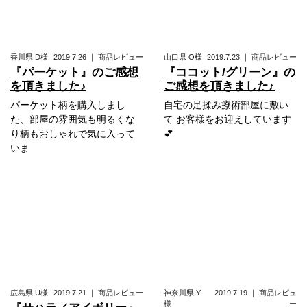
香川県
D様
2019.7.26
｜
商品レビュー
山口県
O様
2019.7.23
｜
商品レビュー
『パーケット』のご感想
『ココット/グリーン』の
を頂きました♪
ご感想を頂きました♪
パーケット柄を購入しまし
自宅の足揉み療術部屋に敷い
た、部屋の雰囲気も明るくな
て お客様をお迎えしています
り柄もおしゃれで気に入って
💕
いま
広島県
U様
2019.7.21
｜
商品レビュー
神奈川県
Y
2019.7.19
｜
商品レビュ
様
ー