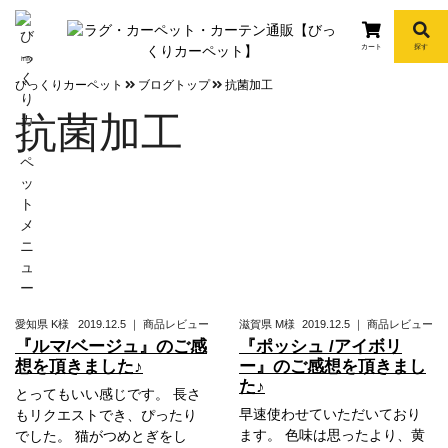
カート
探す
info
びっくりカーペット
ブログトップ
抗菌加工
抗菌加工
愛知県
K様
2019.12.5
｜
商品レビュー
滋賀県
M様
2019.12.5
｜
商品レビュー
『ルマ/ベージュ』のご感
『ポッシュ /アイボリ
想を頂きました♪
ー』のご感想を頂きまし
た♪
とってもいい感じです。 長さ
早速使わせていただいており
もリクエストでき、ぴったり
ます。 色味は思ったより、黄
でした。 猫がつめとぎをし