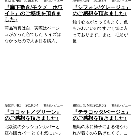
東京都
H様
2019.6.30
｜
商品レビュー
埼玉県
O様
2019.6.6
｜
商品レビュー
『廊下敷き/モクメ ホワ
『シフォン/グレージュ』
イト』のご感想を頂きま
のご感想を頂きました♪
した♪
触り心地がとってもよく、色
商品写真は白、実際はベージ
もかわいいのですごく気に入
ュがかった色でした サイズは
っております。また、毛足が
なかったので大き目を購入、
長
愛知県
N様
2019.6.4
｜
商品レビュー
和歌山県
M様
2019.6.2
｜
商品レビュー
『ココット／グリーン』
『テラコッタ/ベージュ』
のご感想を頂きました♪
のご感想を頂きました♪
北欧調のクッションカバーと
無垢の床に椅子による傷や汚
座布団カバー とても気にいっ
れが着くのを防ぎたくて、こ