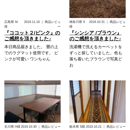
広島県
Ｍ
2019.11.16
｜
商品レビュ
神奈川県
S
2019.10.31
｜
商品レビュ
様
ー
様
ー
『ココット２/ピンク』の
『シンシア /ブラウン』
ご感想を頂きました♪
のご感想を頂きました♪
本日商品届きました。 畳の上
洗濯機で洗えるカーペットを
でのラグマット使用です。 ピ
ずっと探していました。色も
ンクが可愛い ワンちゃん
落ち着いたブラウンで写真ど
お
石川県
H様
2019.10.30
｜
商品レビュー
栃木県
S様
2019.10.21
｜
商品レビュー