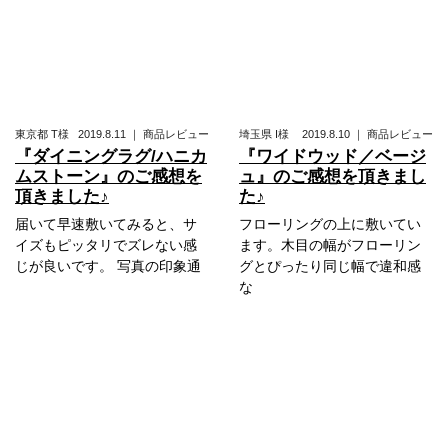
東京都
T様
2019.8.11
｜
商品レビュー
埼玉県
I様
2019.8.10
｜
商品レビュー
『ダイニングラグ/ハニカ
『ワイドウッド／ベージ
ムストーン』のご感想を
ュ』のご感想を頂きまし
頂きました♪
た♪
届いて早速敷いてみると、サ
フローリングの上に敷いてい
イズもピッタリでズレない感
ます。木目の幅がフローリン
じが良いです。 写真の印象通
グとぴったり同じ幅で違和感
な