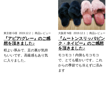
東京都
G様
2019.12.2
｜
商品レビュー
大阪府
N様
2019.12.1
｜
商品レビュー
『アピア/グレー』のご感
『ムートンスリッパ/ピン
想を頂きました♪
ク・ネイビー』のご感想
を頂きました♪
程よい厚みで、足の裏が気持
モコモコ！内側もモコモコ
ちいいです。高級感もあり気
で、とても暖かいです。これ
に入りました。
からの季節でも冷えずに済み
ます