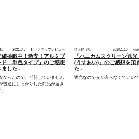
様
2021.3.3
｜
ピックアップレビュー
埼玉県
S様
2020.1.13
｜
商
安値挑戦中！激安！アルミブ
『ハニカムスクリーン遮光 
ンド 単色タイプ』のご感想
(うすあい)』のご感想を頂
きました♪
た♪
安かったので、期待していません
遮光なので光が入らなくていい
が普通にしっかりした商品が届き
た