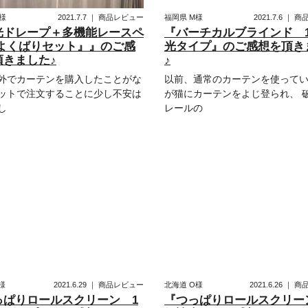
様
2021.7.7
｜
商品レビュー
福岡県
M様
2021.7.6
｜
商
光ドレープ＋多機能レースペ
『バーチカルブラインド 
『よくばりセット』』のご感
光タイプ』のご感想を頂き
頂きました♪
♪
外でカーテンを購入したことがな
以前、通常のカーテンを使って
ットで注文することに少し不安は
が猫にカーテンをよじ登られ、 
し
レールの
様
2021.6.29
｜
商品レビュー
北海道
O様
2021.6.26
｜
商
っぱりロールスクリーン 1
『つっぱりロールスクリー