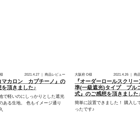
様
2021.4.27
｜
商品レビュー
大阪府
O様
2021.4.26
｜
商
コマカロン カプチーノ』の
『オーダーロールスクリー
想を頂きました♪
準(一級遮光)タイプ プル
式』のご感想を頂きました
地で軽いのにしっかりとした遮光
簡単に設置できました！ 購入し
のある生地。 色もイメージ通り
ったです♪
入