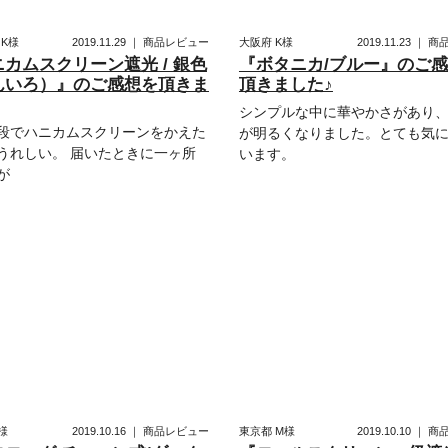
県
K様
2019.11.29
｜
商品レビュー
大阪府
K様
2019.11.23
｜
商
カムスクリーン遮光 / 銀色
『ボタニカ/ブルー』のご
んいろ）』のご感想を頂きま
頂きました♪
シンプルな中に華やかさがあり
段でハニカムスクリーンをかえた
が明るくなりました。とても気
うれしい。 届いたときに一ヶ所
います。
が
様
2019.10.16
｜
商品レビュー
東京都
M様
2019.10.10
｜
商