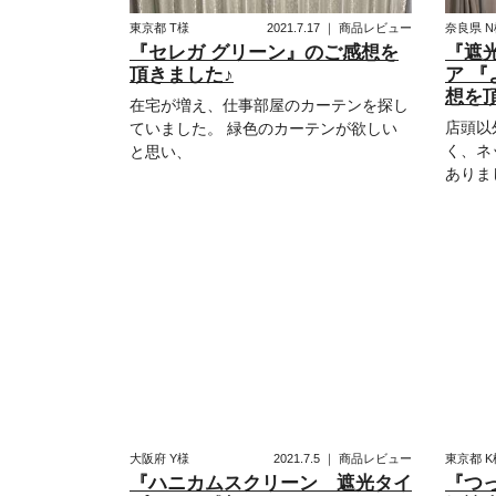
東京都
T様
2021.7.17
｜
商品レビュー
奈良県
N
『セレガ グリーン』のご感想を
『遮
頂きました♪
ア 
想を
在宅が増え、仕事部屋のカーテンを探し
店頭以
ていました。 緑色のカーテンが欲しい
く、ネ
と思い、
ありま
大阪府
Y様
2021.7.5
｜
商品レビュー
東京都
K
『ハニカムスクリーン 遮光タイ
『つ