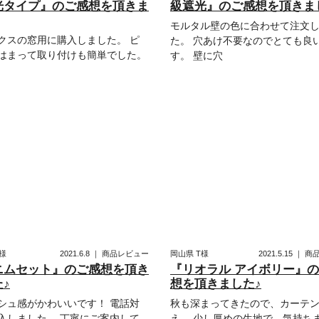
光タイプ』のご感想を頂きま
級遮光』のご感想を頂きま
モルタル壁の色に合わせて注文
クスの窓用に購入しました。 ピ
た。 穴あけ不要なのでとても良
はまって取り付けも簡単でした。
す。 壁に穴
様
2021.6.8
｜
商品レビュー
岡山県
T様
2021.5.15
｜
商
ニムセット』のご感想を頂き
『リオラル アイボリー』
♪
想を頂きました♪
シュ感がかわいいです！ 電話対
秋も深まってきたので、カーテ
入しました。 丁寧にご案内して
え。 少し厚めの生地で、気持ち