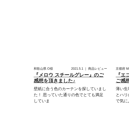
和歌山県
O様
2021.5.1
｜
商品レビュー
京都府
M
『メロウ スチールグレー』のご
『エ
感想を頂きました♪
ご感
壁紙に合う色のカーテンを探していまし
薄い生
た！ 思っていた通りの色でとても満足
とハリ
していま
で気に