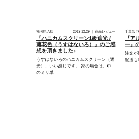
福岡県
A様
2019.12.29
｜
商品レビュー
千葉県
T
『ハニカムスクリーン1級遮光 /
『アル
薄花色（うすはないろ）』のご感
ー』
想を頂きました♪
注文が
うすはないろのハニカムスクリーン（遮
配送も
光）、いい感じです。 家の場合は、巾
のミリ単