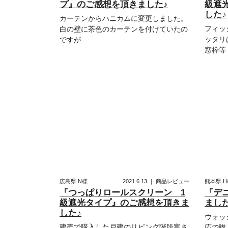
プ』のご感想を頂きました♪
級遮
した♪
カーテンからハニカムに変更しました。
フィッ
白の壁に茶色のカーテンを付けていたの
ッタリ
ですが
窓枠等
広島県
N様
2021.6.13
｜
商品レビュー
熊本県
H
『つっぱりロールスクリーン 1
『デ
級遮光タイプ』のご感想を頂きま
ました
した♪
ウォッ
建売で購入した戸建のリビング階段寒さ
応で購