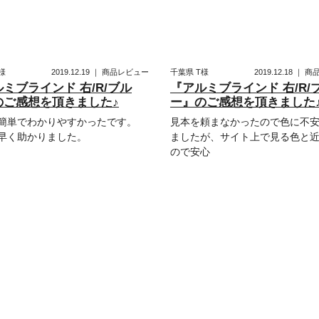
様
2019.12.19
｜
商品レビュー
千葉県
T様
2019.12.18
｜
商
ミブラインド 右/R/ブル
『アルミブラインド 右/R/
のご感想を頂きました♪
ー』のご感想を頂きました
簡単でわかりやすかったです。
見本を頼まなかったので色に不
早く助かりました。
ましたが、サイト上で見る色と
ので安心