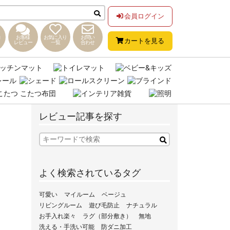
会員ログイン
お客様
お気に入り
お問い
カートを見る
レビュー
一覧
合わせ
レビュー記事を探す
よく検索されているタグ
可愛い
マイルーム
ベージュ
リビングルーム
遊び毛防止
ナチュラル
お手入れ楽々
ラグ（部分敷き）
無地
洗える・手洗い可能
防ダニ加工