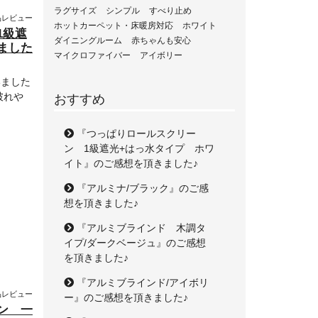
ラグサイズ
シンプル
すべり止め
品レビュー
ホットカーペット・床暖房対応
ホワイト
1級遮
ダイニングルーム
赤ちゃんも安心
ました
マイクロファイバー
アイボリー
いました
破れや
おすすめ
『つっぱりロールスクリー
ン 1級遮光+はっ水タイプ ホワ
イト』のご感想を頂きました♪
『アルミナ/ブラック』のご感
想を頂きました♪
『アルミブラインド 木調タ
イプ/ダークベージュ』のご感想
を頂きました♪
『アルミブラインド/アイボリ
品レビュー
ー』のご感想を頂きました♪
ン 一