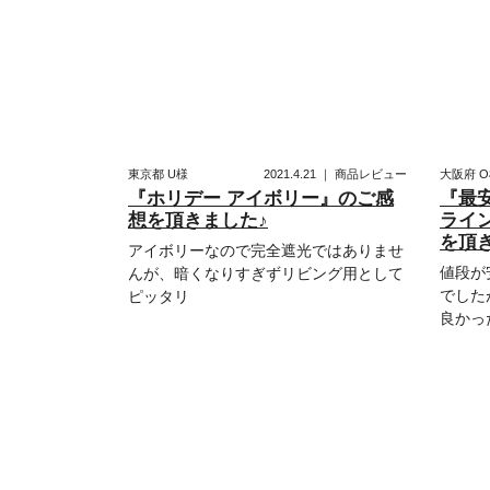
東京都
U様
2021.4.21
｜
商品レビュー
大阪府
O
『ホリデー アイボリー』のご感
『最
想を頂きました♪
ライ
を頂
アイボリーなので完全遮光ではありませ
値段が
んが、暗くなりすぎずリビング用として
でした
ピッタリ
良かっ