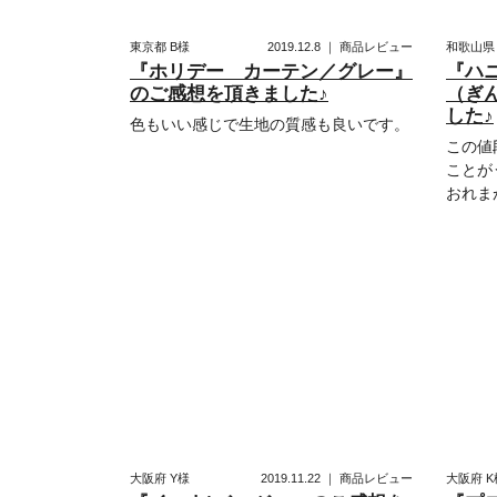
東京都
B様
2019.12.8
｜
商品レビュー
和歌山
『ホリデー カーテン／グレー』
『ハニ
のご感想を頂きました♪
（ぎ
した♪
色もいい感じで生地の質感も良いです。
この値
ことが
おれま
大阪府
Y様
2019.11.22
｜
商品レビュー
大阪府
K