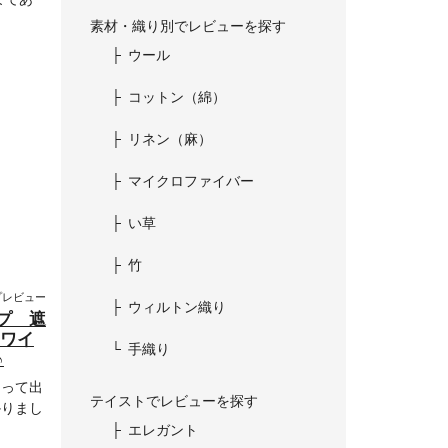
素材・織り別でレビューを探す
ウール
コットン（綿）
リネン（麻）
マイクロファイバー
い草
竹
プレビュー
ウィルトン織り
プ 遮
ホワイ
手織り
♪
あって出
テイストでレビューを探す
かりまし
エレガント