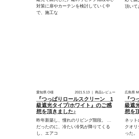
対策に扉やカーテンを検討していく中
頂いて
で、施工な
愛知県
O様
2021.5.13
｜
商品レビュー
広島県
M
『つっぱりロールスクリーン 1
『つ
級遮光タイプ/ホワイト』のご感
級遮
想を頂きました♪
想を
昨年新築し、憧れのリビング階段。 …
ネット
だったのに、冷たい冷気が降りてくる
クオリ
し、エアコ
った。