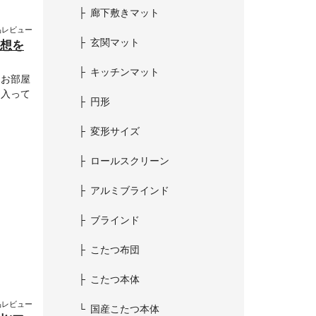
廊下敷きマット
品レビュー
玄関マット
感想を
キッチンマット
、お部屋
に入って
円形
変形サイズ
ロールスクリーン
アルミブラインド
ブラインド
こたつ布団
こたつ本体
品レビュー
国産こたつ本体