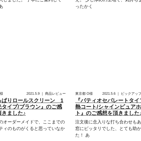
あ
ったかく
様
2021.5.9
｜
商品レビュー
東京都
O様
2021.5.6
｜
ピックアッ
っぱりロールスクリーン 1
『パティオセパレートタイ
光タイプ/ブラウン』のご感
熱コート/シャインピュア
頂きました♪
ト』のご感想を頂きました
のオーダーメイドで、ここまでの
注文後に念入りな打ち合わせも
ティのものがくると思っていなか
窓にピッタリでした、とても助
た！ あ