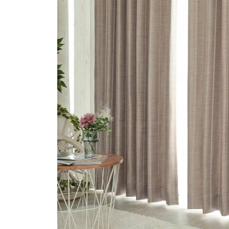
ス
キ
ッ
プ