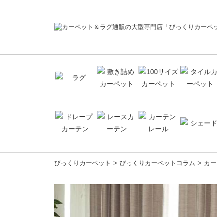
コ
びっくりカーペット
びっくりカーペットコラム
カー
ン
テ
ン
ツ
へ