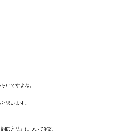
づらいですよね。
ると思います。
？
さ調節方法』について解説