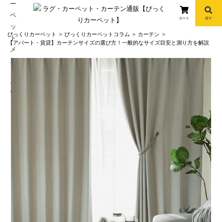
カート
探す
コ
びっくりカーペット
びっくりカーペットコラム
カーテン
ン
【アパート・賃貸】カーテンサイズの選び方！一般的なサイズ目安と測り方を解説
テ
ン
ツ
へ
info
ス
キ
ッ
プ