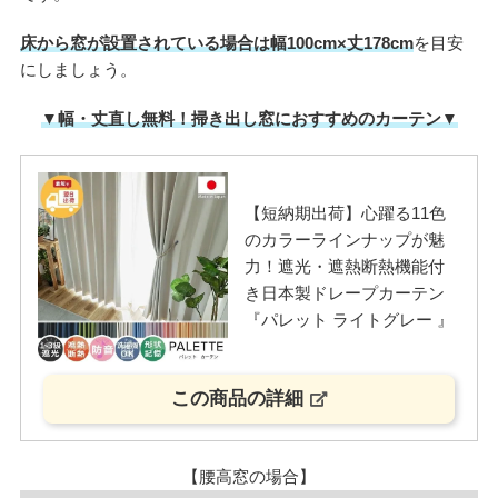
床から窓が設置されている場合は幅100cm×丈178cm
を目安
にしましょう。
▼幅・丈直し無料！掃き出し窓におすすめのカーテン▼
【短納期出荷】心躍る11色
のカラーラインナップが魅
力！遮光・遮熱断熱機能付
き日本製ドレープカーテン
『パレット ライトグレー 』
この商品の詳細
【腰高窓の場合】