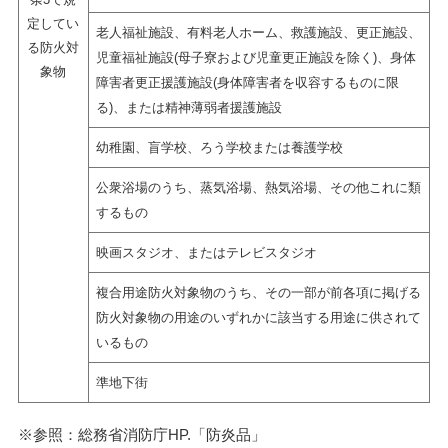
定してい
老人福祉施設、有料老人ホーム、救護施設、更正施設、
る防火対
児童福祉施設(母子寮および児童更正施設を除く)、身体
象物
障害者更正援護施設(身体障害者を収容するものに限
る)、または精神薄弱者援護施設
幼稚園、盲学校、ろう学校または養護学校
公衆浴場のうち、蒸気浴場、熱気浴場、その他これに類
するもの
映画スタジオ、またはテレビスタジオ
複合用途防火対象物のうち、その一部が前各項に掲げる
防火対象物の用途のいずれかに該当する用途に供されて
いるもの
準地下街
※参照：総務省消防庁HP.「防炎品」