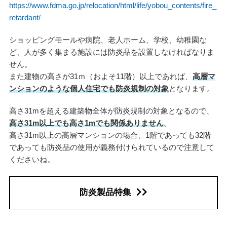
https://www.fdma.go.jp/relocation/html/life/yobou_contents/fire_
retardant/
ショッピングモールや病院、老人ホーム、学校、幼稚園な
ど、人が多く集まる施設には防炎品を設置しなければなりま
せん。
また建物の高さが31ｍ（およそ11階）以上であれば、
高層マ
ンションのような個人住宅でも防炎規制の対象
となります。
高さ31mを超える建築物全体が防炎規制の対象となるので、
高さ31m以上でも高さ1mでも関係ありません
。
高さ31m以上の高層マンションの場合、1階であっても32階
であっても防炎品の使用が義務付けられているので注意して
くださいね。
防炎製品特集