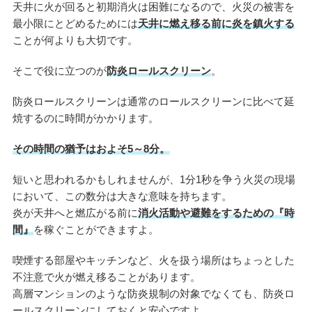
天井に火が回ると初期消火は困難になるので、火災の被害を
最小限にとどめるためには
天井に燃え移る前に炎を鎮火する
ことが何よりも大切です。
そこで役に立つのが
防炎ロールスクリーン
。
防炎ロールスクリーンは通常のロールスクリーンに比べて延
焼するのに時間がかかります。
その時間の猶予はおよそ5～8分。
短いと思われるかもしれませんが、1分1秒を争う火災の現場
において、この数分は大きな意味を持ちます。
炎が天井へと燃広がる前に
消火活動や避難をするための『時
間』
を稼ぐことができますよ。
喫煙する部屋やキッチンなど、火を扱う場所はちょっとした
不注意で火が燃え移ることがあります。
高層マンションのような防炎規制の対象でなくても、防炎ロ
ールスクリーンにしておくと安心ですよ。