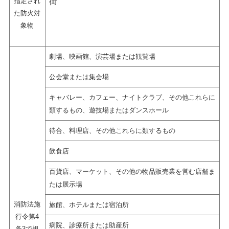
指定され
街
た防火対
象物
劇場、映画館、演芸場または観覧場
公会堂または集会場
キャバレー、カフェー、ナイトクラブ、その他これらに
類するもの、遊技場またはダンスホール
待合、料理店、その他これらに類するもの
飲食店
百貨店、マーケット、その他の物品販売業を営む店舗ま
たは展示場
消防法施
旅館、ホテルまたは宿泊所
行令第4
病院、診療所または助産所
条3で規