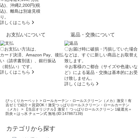
込)、沖縄2,200円(税
込)、離島は別途見積
り。
詳しくはこちら
お支払いについて
返品・交換について
〇お支払い方法は、
〇お届け時に破損・汚損していた場合
カード決済、Amazon Pay、後払
などは、すぐに新しい商品とお取替え
い（請求書別送）、銀行振込
致します。
（前払い）です。
※お客様のご都合（サイズや色違いな
詳しくはこちら
ど）による返品・交換は基本的にお受
け致しません。
詳しくはこちら
びっくりカーペット
>
ロールカーテン・ロールスクリーン（メカ）激安！有
吉ゼミで紹介
>
賃貸OK！激安つっぱりロールスクリーン・ロールカーテン
（メカ）
>
【当店オリジナル】激安！ つっぱりロールスクリーン 1級遮光＋
防炎＋はっ水 チェーン式 無地 (ID:147867139)
カテゴリから探す