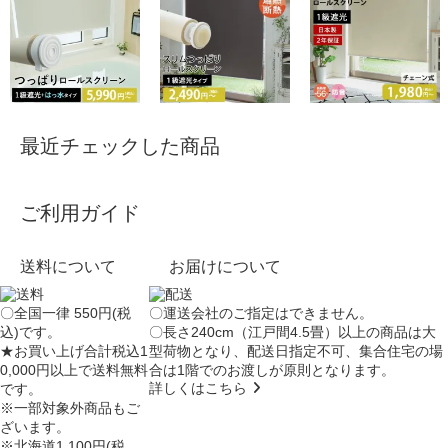
最近チェックした商品
ご利用ガイド
送料について
お届けについて
〇全国一律 550円(税
〇運送会社のご指定はできません。
込)です。
〇長さ240cm（江戸間4.5畳）以上の商品は大
★お買い上げ合計税込1
型荷物となり、
配送日指定不可
、集合住宅の場
0,000円以上で送料無料
合は
1階でのお渡し
が原則となります。
詳しくはこちら
です。
※一部対象外商品もご
ざいます。
※北海道1,100円(税