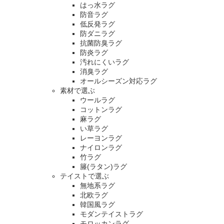
はっ水ラグ
防音ラグ
低反発ラグ
防ダニラグ
抗菌防臭ラグ
防炎ラグ
汚れにくいラグ
消臭ラグ
オールシーズン対応ラグ
素材で選ぶ
ウールラグ
コットンラグ
麻ラグ
い草ラグ
レーヨンラグ
ナイロンラグ
竹ラグ
籐(ラタン)ラグ
テイストで選ぶ
無地系ラグ
北欧ラグ
韓国風ラグ
モダンテイストラグ
モロッカンラグ