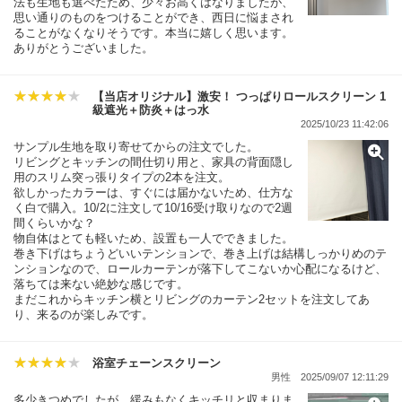
法も生地も選べたため、少々お高くはなりましたが、
思い通りのものをつけることができ、西日に悩まされ
ることがなくなりそうです。本当に嬉しく思います。
ありがとうございました。
【当店オリジナル】激安！ つっぱりロールスクリーン 1
級遮光＋防炎＋はっ水
2025/10/23 11:42:06
サンプル生地を取り寄せてからの注文でした。
リビングとキッチンの間仕切り用と、家具の背面隠し
用のスリム突っ張りタイプの2本を注文。
欲しかったカラーは、すぐには届かないため、仕方な
く白で購入。10/2に注文して10/16受け取りなので2週
間くらいかな？
物自体はとても軽いため、設置も一人でできました。
巻き下げはちょうどいいテンションで、巻き上げは結構しっかりめのテ
ンションなので、ロールカーテンが落下してこないか心配になるけど、
落ちては来ない絶妙な感じです。
まだこれからキッチン横とリビングのカーテン2セットを注文してあ
り、来るのが楽しみです。
浴室チェーンスクリーン
男性
2025/09/07 12:11:29
多少きつめでしたが、緩みもなくキッチリと収まりま