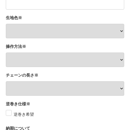
生地色※
操作方法※
チェーンの長さ※
逆巻き仕様※
逆巻き希望
納期について