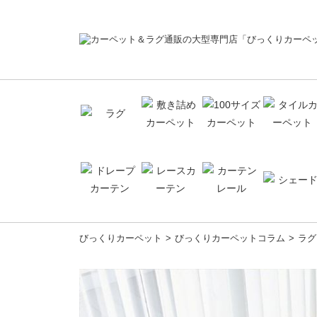
コ
びっくりカーペット
びっくりカーペットコラム
ラグ
ン
テ
ン
ツ
へ