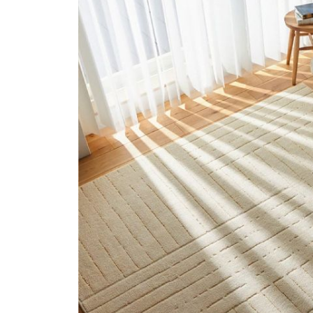
ス
キ
ッ
プ