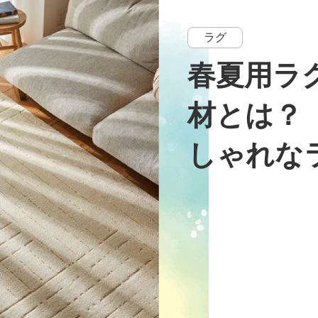
ラグ
春夏用ラ
材とは？【
しゃれなラ