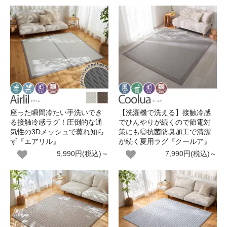
座った瞬間冷たい手洗いでき
【洗濯機で洗える】接触冷感
る接触冷感ラグ！圧倒的な通
でひんやりが続くので節電対
気性の3Dメッシュで蒸れ知ら
策にも◎抗菌防臭加工で清潔
ず『エアリル』
が続く夏用ラグ『クールア』
9,990円(税込)～
7,990円(税込)～