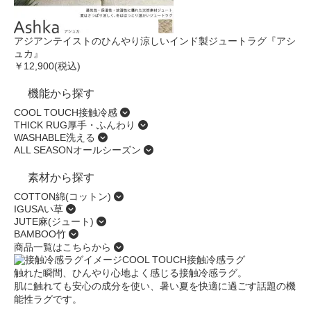
アジアンテイストのひんやり涼しいインド製ジュートラグ『アシ
ュカ』
￥12,900
(税込)
機能から探す
COOL TOUCH
接触冷感
THICK RUG
厚手・ふんわり
WASHABLE
洗える
ALL SEASON
オールシーズン
素材から探す
COTTON
綿(コットン)
IGUSA
い草
JUTE
麻(ジュート)
BAMBOO
竹
商品一覧はこちらから
COOL TOUCH
接触冷感ラグ
触れた瞬間、ひんやり心地よく感じる接触冷感ラグ。
肌に触れても安心の成分を使い、暑い夏を快適に過ごす話題の機
能性ラグです。