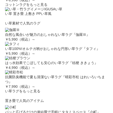
￥6,990（税込）～
コットンラグをもっと見る
IGUSA
い草
い草
置き畳
上敷き
PPい草風
い草素材で人気のラグ
自然な風合いが魅力のおしゃれない草ラグ『伽羅Ⅲ』
￥5,990（税込）～
い草100%!オルテガ柄がおしゃれな円形い草ラグ『タフィ』
￥5,990（税込）～
はっ水効果でこぼしても安心のい草ラグ『桔梗 ききょう』
￥4,990（税込）～
抗菌防臭機能で夏も清潔ない草ラグ『晴彩市松 はれいろいちま
つ』
￥7,990（税込）～
い草ラグをもっと見る
置き畳で人気のアイテム
パッと広げるだけの連結畳で手軽にタタミスペース『小町』