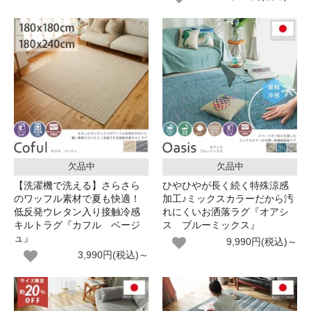
欠品中
欠品中
【洗濯機で洗える】さらさら
ひやひやが長く続く特殊涼感
のワッフル素材で夏も快適！
加工♪ミックスカラーだから汚
低反発ウレタン入り接触冷感
れにくいお洒落ラグ『オアシ
キルトラグ『カフル ベージ
ス ブルーミックス』
ュ』
9,990円(税込)～
3,990円(税込)～