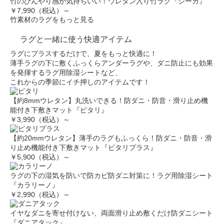
竹のひんやり感が気持ちいい！ウレタン入り竹ラグ『シーガ』
￥7,990（税込）～
竹素材のラグをもっと見る
ラグと一緒に使う快適アイテム
ラグにプラスするだけで、夏をもっと快適に！
薄手ラグの下に敷くふっくらアンダーラグや、ダニ防止にも効果
を発揮するラグ用除湿シートなど、
これからの季節にイチ押しのアイテムです！
【約8mmウレタン】丸洗いできる！防ダニ・防音・滑り止め機
能付き下敷きマット『ピタリ』
￥3,990（税込）～
【約20mmウレタン】薄手のラグもふっくら！防ダニ・防音・滑
り止め機能付き下敷きマット『ピタリプラス』
￥5,900（税込）～
ラグの下の湿気を防いで防カビ防ダニ対策に！ラグ用除湿シート
『カラリーノ』
￥2,990（税込）～
イヤなダニを寄せ付けない、両面滑り止め敷くだけ防ダニシート
『ダニアタック』