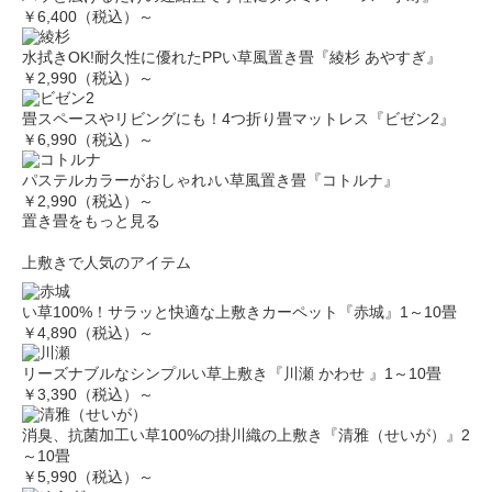
￥6,400（税込）～
水拭きOK!耐久性に優れたPPい草風置き畳『綾杉 あやすぎ』
￥2,990（税込）～
畳スペースやリビングにも！4つ折り畳マットレス『ビゼン2』
￥6,990（税込）～
パステルカラーがおしゃれ♪い草風置き畳『コトルナ』
￥2,990（税込）～
置き畳をもっと見る
上敷きで人気のアイテム
い草100%！サラッと快適な上敷きカーペット『赤城』1～10畳
￥4,890（税込）～
リーズナブルなシンプルい草上敷き『川瀬 かわせ 』1～10畳
￥3,390（税込）～
消臭、抗菌加工い草100%の掛川織の上敷き『清雅（せいが）』2
～10畳
￥5,990（税込）～