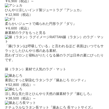
￥6,900（税込）～
ひんやり涼しいインド製ジュートラグ『アシュカ』
￥12,900（税込）
柔らかいジュートで織られた円形ラグ『ダリ』
￥6,600（税込）
麻素材のラグをもっと見る
RATTAN
籐（ラタン）のラグ・マッ
ト
「籐(ラタン)は呼吸している」と言われるほど 表面はいつでもサ
ラッとしたひんやり感のある素材。
思わずゴロンと寝転がりたくなる籐のラグは日本の夏にぴったり
です。
籐（ラタン）素材で人気のラグ・マット
素肌にすっと馴染むラタンラグ『籐あじろ ロンティ』
￥52,800（税込）～
涼し気な見た目とひんやり天然の籐素材ラグ『籐むしろ』
￥38,500（税込）～
ナチュラルなラタン長マット『籐あじろ 長マットサイズ』