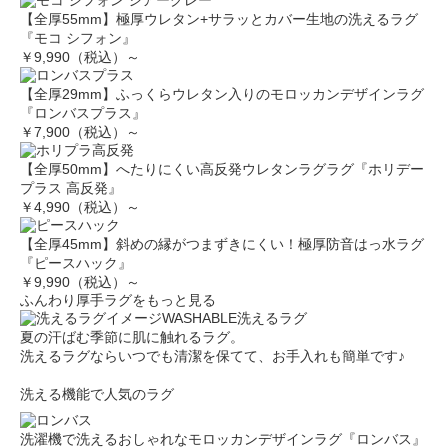
【全厚55mm】極厚ウレタン+サラッとカバー生地の洗えるラグ
『モコ シフォン』
￥9,990（税込）～
【全厚29mm】ふっくらウレタン入りのモロッカンデザインラグ
『ロンバスプラス』
￥7,900（税込）～
【全厚50mm】へたりにくい高反発ウレタンラグラグ『ホリデー
プラス 高反発』
￥4,990（税込）～
【全厚45mm】斜めの縁がつまずきにくい！極厚防音はっ水ラグ
『ピースハック』
￥9,990（税込）～
ふんわり厚手ラグをもっと見る
WASHABLE
洗えるラグ
夏の汗ばむ季節に肌に触れるラグ。
洗えるラグならいつでも清潔を保てて、お手入れも簡単です♪
洗える機能で人気のラグ
洗濯機で洗えるおしゃれなモロッカンデザインラグ『ロンバス』