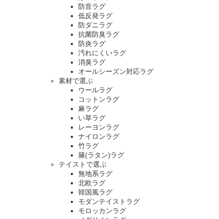
防音ラグ
低反発ラグ
防ダニラグ
抗菌防臭ラグ
防炎ラグ
汚れにくいラグ
消臭ラグ
オールシーズン対応ラグ
素材で選ぶ
ウールラグ
コットンラグ
麻ラグ
い草ラグ
レーヨンラグ
ナイロンラグ
竹ラグ
籐(ラタン)ラグ
テイストで選ぶ
無地系ラグ
北欧ラグ
韓国風ラグ
モダンテイストラグ
モロッカンラグ