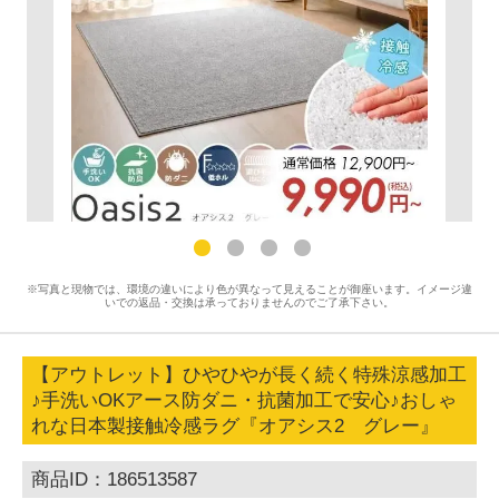
※写真と現物では、環境の違いにより色が異なって見えることが御座います。イメージ違
いでの返品・交換は承っておりませんのでご了承下さい。
【アウトレット】ひやひやが長く続く特殊涼感加工
♪手洗いOKアース防ダニ・抗菌加工で安心♪おしゃ
れな日本製接触冷感ラグ『オアシス2 グレー』
商品ID：186513587