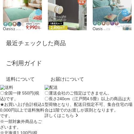
最近チェックした商品
ご利用ガイド
送料について
お届けについて
〇全国一律 550円(税
〇運送会社のご指定はできません。
込)です。
〇長さ240cm（江戸間4.5畳）以上の商品は大
★お買い上げ合計税込1
型荷物となり、
配送日指定不可
、集合住宅の場
0,000円以上で送料無料
合は
1階でのお渡し
が原則となります。
詳しくはこちら
です。
※一部対象外商品もご
ざいます。
※北海道1,100円(税