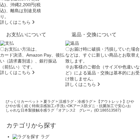
込)、沖縄2,200円(税
込)、離島は別途見積
り。
詳しくはこちら
お支払いについて
返品・交換について
〇お支払い方法は、
〇お届け時に破損・汚損していた場合
カード決済、Amazon Pay、後払
などは、すぐに新しい商品とお取替え
い（請求書別送）、銀行振込
致します。
（前払い）です。
※お客様のご都合（サイズや色違いな
詳しくはこちら
ど）による返品・交換は基本的にお受
け致しません。
詳しくはこちら
びっくりカーペット
>
夏ラグ
>
涼感ラグ・冷感ラグ
>
【アウトレット】ひや
ひやが長く続く特殊涼感加工♪手洗いOKアース防ダニ・抗菌加工で安心♪お
しゃれな日本製接触冷感ラグ『オアシス2 グレー』(ID:186513587)
カテゴリから探す
ラグ