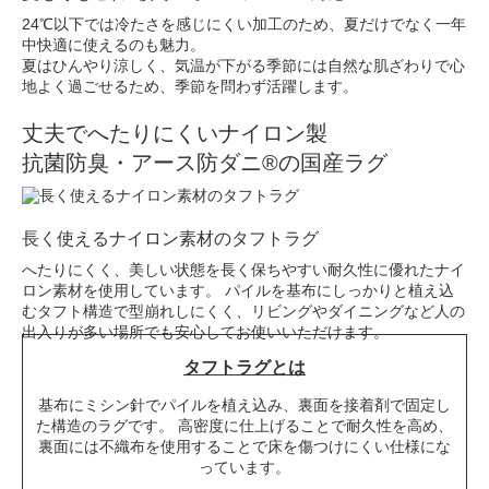
24℃以下では冷たさを感じにくい加工のため、夏だけでなく一年
中快適に使えるのも魅力。
夏はひんやり涼しく、気温が下がる季節には自然な肌ざわりで心
地よく過ごせるため、季節を問わず活躍します。
丈夫でへたりにくいナイロン製
抗菌防臭・アース防ダニ®の国産ラグ
長く使えるナイロン素材のタフトラグ
へたりにくく、美しい状態を長く保ちやすい耐久性に優れたナイ
ロン素材を使用しています。 パイルを基布にしっかりと植え込
むタフト構造で型崩れしにくく、リビングやダイニングなど人の
出入りが多い場所でも安心してお使いいただけます。
タフトラグとは
基布にミシン針でパイルを植え込み、裏面を接着剤で固定し
た構造のラグです。 高密度に仕上げることで耐久性を高め、
裏面には不織布を使用することで床を傷つけにくい仕様にな
っています。