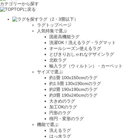
カテゴリーから探す
TOPに戻る
ラグ（2・3畳以下）
ラグトップページ
人気特集で選ぶ
国産高機能ラグ
洗濯OK！洗えるラグ・ラグマット
オールシーズン使えるラグ
とびきりおしゃれなデザインラグ
北欧ラグ
輸入ラグ（ウィルトン）・カーペット
サイズで選ぶ
約1畳 100x150cmのラグ
約1.5畳 130x190cmのラグ
約2畳 190x190cmのラグ
約3畳 190x240cmのラグ
大きめのラグ
加工OKのラグ
円形のラグ
楕円・変形のラグ
機能で選ぶ
洗えるラグ
はっ水ラグ