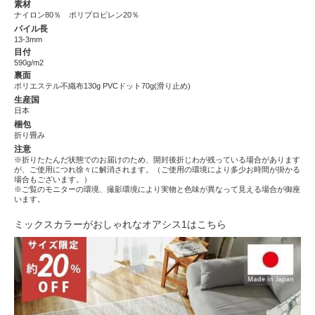
素材
ナイロン80％ ポリプロピレン20％
パイル長
13-3mm
目付
590g/m2
裏面
ポリエステル不織布130g PVCドット70g(滑り止め)
生産国
日本
梱包
折り畳み
注意
※折りたたんだ状態でのお届けのため、開封後折じわが残っている場合があります
が、ご使用につれ徐々に解消されます。（ご使用の環境により多少お時間が掛かる
場合もございます。）
※ご覧のモニターの環境、撮影環境により実物と色味が異なって見える場合が御座
います。
ミックスカラーがおしゃれなオアシス1はこちら