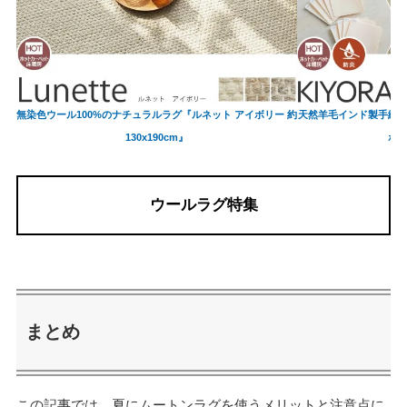
無染色ウール100%のナチュラルラグ『ルネット アイボリー 約
天然羊毛インド製手織
130x190cm』
ボ
ウールラグ特集
まとめ
この記事では、夏にムートンラグを使うメリットと注意点に