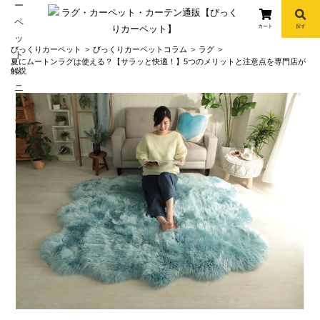
カート
探す
コ
びっくりカーペット
びっくりカーペットコラム
ラグ
ン
夏にムートンラグは使える？【サラッと快適！】5つのメリットと注意点を専門店が
解説
テ
ン
ツ
へ
info
ス
キ
ッ
プ