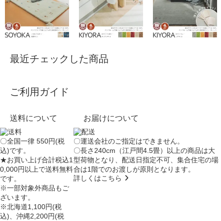
最近チェックした商品
ご利用ガイド
送料について
お届けについて
〇全国一律 550円(税
〇運送会社のご指定はできません。
込)です。
〇長さ240cm（江戸間4.5畳）以上の商品は大
★お買い上げ合計税込1
型荷物となり、
配送日指定不可
、集合住宅の場
0,000円以上で送料無料
合は
1階でのお渡し
が原則となります。
詳しくはこちら
です。
※一部対象外商品もご
ざいます。
※北海道1,100円(税
込)、沖縄2,200円(税