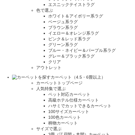
エスニックテイストラグ
色で選ぶ
ホワイト＆アイボリー系ラグ
ベージュ系ラグ
ブラウン系ラグ
イエロー＆オレンジ系ラグ
ピンク＆レッド系ラグ
グリーン系ラグ
ブルー・ネイビー＆パープル系ラグ
グレー＆ブラック系ラグ
クリア
アウトレット
カーペット（4.5・6畳以上）
カーペットトップページ
人気特集で選ぶ
ペット対応カーペット
高級ホテル仕様カーペット
ハサミでカットできるカーペット
100サイズカーペット
100色カーペット
柄物カーペット
サイズで選ぶ
3畳（江戸間・本間）カーペット