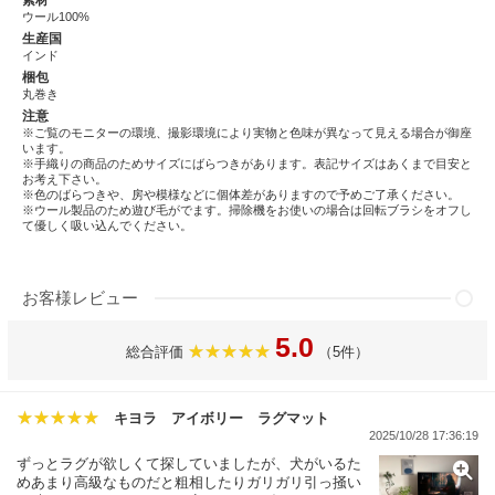
ウール100%
生産国
インド
梱包
丸巻き
注意
※ご覧のモニターの環境、撮影環境により実物と色味が異なって見える場合が御座
います。
※手織りの商品のためサイズにばらつきがあります。表記サイズはあくまで目安と
お考え下さい。
※色のばらつきや、房や模様などに個体差がありますので予めご了承ください。
※ウール製品のため遊び毛がでます。掃除機をお使いの場合は回転ブラシをオフし
て優しく吸い込んでください。
お客様レビュー
5.0
総合評価
（5件）
キヨラ アイボリー ラグマット
2025/10/28 17:36:19
ずっとラグが欲しくて探していましたが、犬がいるた
めあまり高級なものだと粗相したりガリガリ引っ掻い