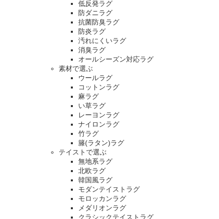
低反発ラグ
防ダニラグ
抗菌防臭ラグ
防炎ラグ
汚れにくいラグ
消臭ラグ
オールシーズン対応ラグ
素材で選ぶ
ウールラグ
コットンラグ
麻ラグ
い草ラグ
レーヨンラグ
ナイロンラグ
竹ラグ
籐(ラタン)ラグ
テイストで選ぶ
無地系ラグ
北欧ラグ
韓国風ラグ
モダンテイストラグ
モロッカンラグ
メダリオンラグ
クラシックテイストラグ