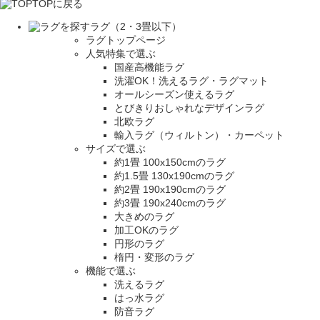
TOPに戻る
ラグ（2・3畳以下）
ラグトップページ
人気特集で選ぶ
国産高機能ラグ
洗濯OK！洗えるラグ・ラグマット
オールシーズン使えるラグ
とびきりおしゃれなデザインラグ
北欧ラグ
輸入ラグ（ウィルトン）・カーペット
サイズで選ぶ
約1畳 100x150cmのラグ
約1.5畳 130x190cmのラグ
約2畳 190x190cmのラグ
約3畳 190x240cmのラグ
大きめのラグ
加工OKのラグ
円形のラグ
楕円・変形のラグ
機能で選ぶ
洗えるラグ
はっ水ラグ
防音ラグ