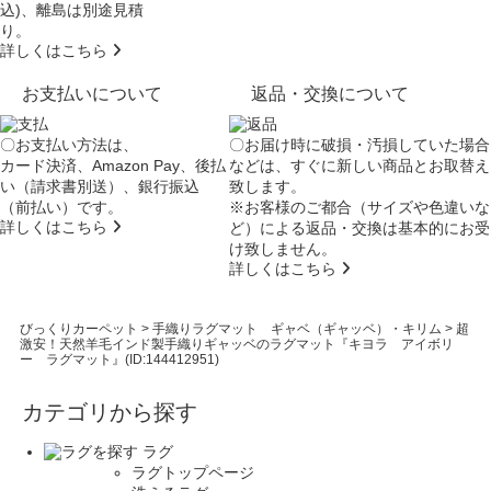
込)、離島は別途見積
り。
詳しくはこちら
お支払いについて
返品・交換について
〇お支払い方法は、
〇お届け時に破損・汚損していた場合
カード決済、Amazon Pay、後払
などは、すぐに新しい商品とお取替え
い（請求書別送）、銀行振込
致します。
（前払い）です。
※お客様のご都合（サイズや色違いな
詳しくはこちら
ど）による返品・交換は基本的にお受
け致しません。
詳しくはこちら
びっくりカーペット
>
手織りラグマット ギャベ（ギャッベ）・キリム
>
超
激安！天然羊毛インド製手織りギャッベのラグマット『キヨラ アイボリ
ー ラグマット』(ID:144412951)
カテゴリから探す
ラグ
ラグトップページ