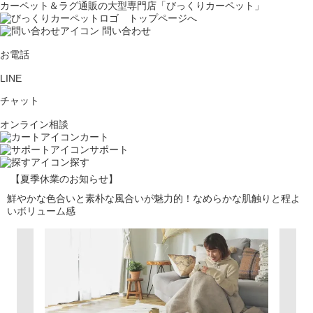
カーペット＆ラグ通販の大型専門店「びっくりカーペット」
問い合わせ
お電話
LINE
チャット
オンライン相談
カート
サポート
探す
【夏季休業のお知らせ】
鮮やかな色合いと素朴な風合いが魅力的！なめらかな肌触りと程よ
いボリューム感