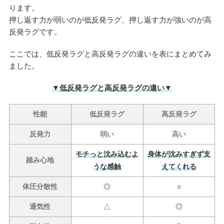
ります。
押し返す力が弱いのが低反発ラグ、押し返す力が強いのが高
反発ラグです。
ここでは、低反発ラグと高反発ラグの違いを表にまとめてみ
ました。
▼低反発ラグと高反発ラグの違い▼
性能
低反発ラグ
高反発ラグ
反発力
弱い
高い
モチっと沈み込むよ
身体が沈みすぎず支
踏み心地
うな感触
えてくれる
体圧分散性
◎
○
通気性
△
◎