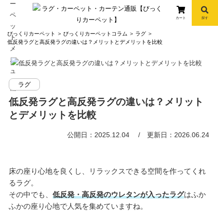
カート
探す
コ
びっくりカーペット
びっくりカーペットコラム
ラグ
ン
低反発ラグと高反発ラグの違いは？メリットとデメリットを比較
テ
ン
ツ
ラグ
へ
info
ス
低反発ラグと高反発ラグの違いは？メリット
キ
とデメリットを比較
ッ
プ
公開日：2025.12.04
更新日：2026.06.24
床の座り心地を良くし、リラックスできる空間を作ってくれ
るラグ。
その中でも、
低反発・高反発のウレタンが入ったラグ
はふか
ふかの座り心地で人気を集めていますね。