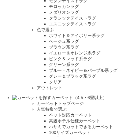
モダンテイストラグ
モロッカンラグ
メダリオンラグ
クラシックテイストラグ
エスニックテイストラグ
色で選ぶ
ホワイト＆アイボリー系ラグ
ベージュ系ラグ
ブラウン系ラグ
イエロー＆オレンジ系ラグ
ピンク＆レッド系ラグ
グリーン系ラグ
ブルー・ネイビー＆パープル系ラグ
グレー＆ブラック系ラグ
クリア
アウトレット
カーペット（4.5・6畳以上）
カーペットトップページ
人気特集で選ぶ
ペット対応カーペット
高級ホテル仕様カーペット
ハサミでカットできるカーペット
100サイズカーペット