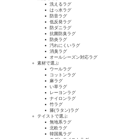
洗えるラグ
はっ水ラグ
防音ラグ
低反発ラグ
防ダニラグ
抗菌防臭ラグ
防炎ラグ
汚れにくいラグ
消臭ラグ
オールシーズン対応ラグ
素材で選ぶ
ウールラグ
コットンラグ
麻ラグ
い草ラグ
レーヨンラグ
ナイロンラグ
竹ラグ
籐(ラタン)ラグ
テイストで選ぶ
無地系ラグ
北欧ラグ
韓国風ラグ