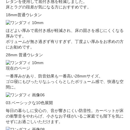
レタンを使用して底付き感を軽減しました。
床とラグの段差が気になる方におすすめです。
18mm
普通ウレタン
ほどよい厚みで底付き感が軽減され、床の固さを感じにくくなる
厚みです。
ボリュームが無さ過ぎず有りすぎず、丁度よい厚みをお求めの方
にお勧めです。
28mm
普通ウレタン
現在のページ
一番厚みがあり、防音効果も一番高い28mmサイズ。
ゴロ寝にもぴったりなふっくらとしたボリューム感で、快適な空
間に。
03.ベーシックな10色展開
毎日の暮らしに安心の、音が響きにくい防音性。カーペットが床
の衝撃音をやわらげ、小さなお子様がいるご家庭でも階下を気に
せずにお過ごしいただけます。