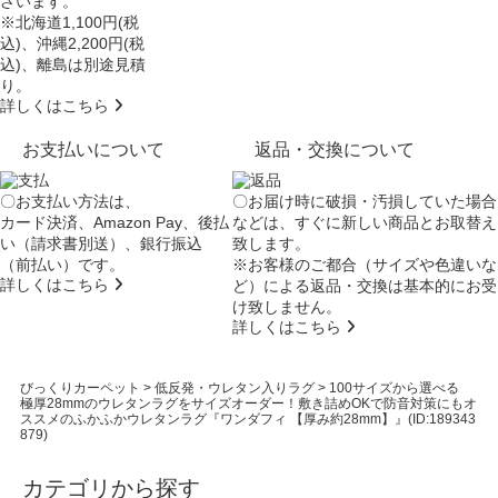
ざいます。
※北海道1,100円(税
込)、沖縄2,200円(税
込)、離島は別途見積
り。
詳しくはこちら
お支払いについて
返品・交換について
〇お支払い方法は、
〇お届け時に破損・汚損していた場合
カード決済、Amazon Pay、後払
などは、すぐに新しい商品とお取替え
い（請求書別送）、銀行振込
致します。
（前払い）です。
※お客様のご都合（サイズや色違いな
詳しくはこちら
ど）による返品・交換は基本的にお受
け致しません。
詳しくはこちら
びっくりカーペット
>
低反発・ウレタン入りラグ
>
100サイズから選べる
極厚28mmのウレタンラグをサイズオーダー！敷き詰めOKで防音対策にもオ
ススメのふかふかウレタンラグ『ワンダフィ 【厚み約28mm】』(ID:189343
879)
カテゴリから探す