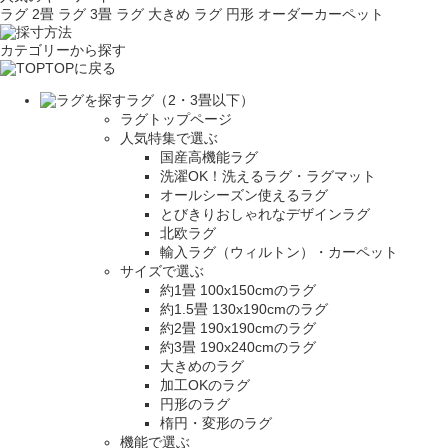
ラグ 2畳
ラグ 3畳
ラグ 大きめ
ラグ 円形
オーダーカーペット
カテゴリーから探す
TOPに戻る
ラグ（2・3畳以下）
ラグトップページ
人気特集で選ぶ
国産高機能ラグ
洗濯OK！洗えるラグ・ラグマット
オールシーズン使えるラグ
とびきりおしゃれなデザインラグ
北欧ラグ
輸入ラグ（ウィルトン）・カーペット
サイズで選ぶ
約1畳 100x150cmのラグ
約1.5畳 130x190cmのラグ
約2畳 190x190cmのラグ
約3畳 190x240cmのラグ
大きめのラグ
加工OKのラグ
円形のラグ
楕円・変形のラグ
機能で選ぶ