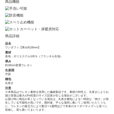
商品機能
商品詳細
品名
ワンダフィ【厚み約28mm】
素材
表地：ポリエステル100％（フランネル生地）
厚み
約28mm普通ウレタン
生産国
中国
梱包
丸巻き
注意
※本商品はウレタン素材を使用した繊維製品です。素材の特性上、丸巻きによりお
届け直後は最大±3%程度のサイズ誤差が生じる場合がございます。
お届け時に商品が長くなっている場合は、丸巻き梱包による一時的な「伸び」が発
生している可能性が高いです。開封後、平らな場所に敷いてご使用いただくうち
に、ウレタンの復元力により数日〜1週間ほどで本来のオーダーサイズへと徐々に
収縮し、落ち着いてまいります。