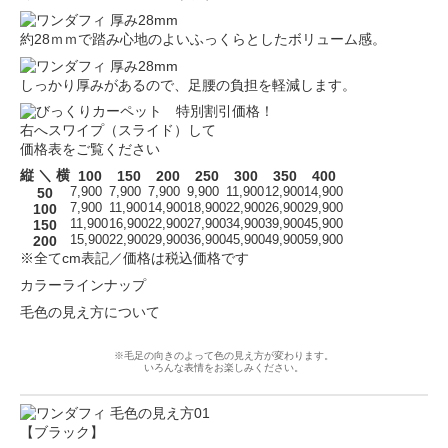
約28ｍｍで踏み心地のよいふっくらとしたボリューム感。
しっかり厚みがあるので、足腰の負担を軽減します。
右へスワイプ（スライド）して
価格表をご覧ください
縦 ＼ 横
100
150
200
250
300
350
400
50
7,900
7,900
7,900
9,900
11,900
12,900
14,900
100
7,900
11,900
14,900
18,900
22,900
26,900
29,900
150
11,900
16,900
22,900
27,900
34,900
39,900
45,900
200
15,900
22,900
29,900
36,900
45,900
49,900
59,900
※全てcm表記／価格は税込価格です
カラーラインナップ
毛色の見え方について
※毛足の向きのよって色の見え方が変わります。
いろんな表情をお楽しみください。
【ブラック】