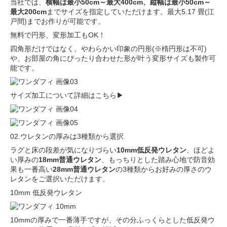
当社では、
横幅は最小50cm～最大400cm、縦幅は最小50cm～
最大200cm
までサイズを指定していただけます。最大5.17 畳(江
戸間)までお作りが可能です。
無料で円形、変形加工
もOK！
四角形だけではなく、やわらかい印象の円形(※楕円形は不可)
や、お部屋の角にぴったり合わせた形が叶う変形サイズも製作可
能です。
サイズ加工について詳細はこちら▶
02.ウレタンの厚みは3種類から選択
ラグと床の段差が気になりづらい
10mm低反発ウレタン
、ほどよ
い厚みの
18mm普通ウレタン
、もっちりとした踏み心地で防音効
果も一番高い
28mm普通ウレタン
の3種類からお好みの厚さのウ
レタンをご選択いただけます。
10mm
低反発ウレタン
10mmの厚みで一番薄手ですが、その分ふっくらとした低反発ウ