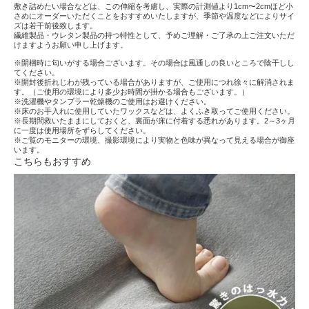
敷き詰めたい場合などは、この伸縮を考慮し、実際の計測値より1cm〜2cmほど小
さめにオーダーいただくことをおすすめいたしますが、季節や温度などによりサイ
ズは若干前後致します。
繊維製品・ウレタン製品の持つ特性として、予めご理解・ご了承の上ご注文いただ
けますようお願い申し上げます。
※開梱時に匂いがする場合ございます。その場合は風通しの良いところで陰干しし
てください。
※開封後折れじわが残っている場合がありますが、ご使用につれ徐々に解消されま
す。（ご使用の環境により多少お時間が掛かる場合もございます。）
※洗濯機やタンプラー乾燥機のご使用はお避けください。
※床のお手入れに使用していたワックスなどは、よくふき取ってご使用ください。
※長期間救いたままにしておくと、裏面が床に付着する悉れがあります。2～3ヶ月
に一度は使用場所をずらしてください。
※ご覧のモニターの環境、撮影環境により実物と色味が異なって見える場合が御座
います。
こちらもおすすめ