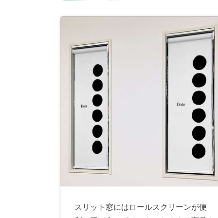
ス
キ
ッ
プ
スリット窓にはロールスクリーンが便