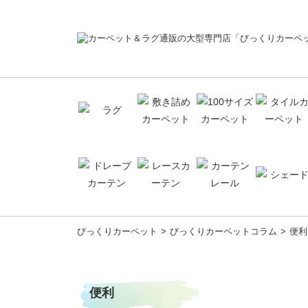
コ
びっくりカーペット
びっくりカーペットコラム
便利
ン
テ
ン
ツ
便利
へ