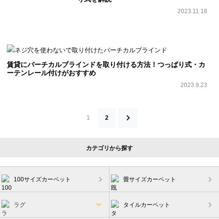
2023.11.18
賃貸にバーチカルブラインドを取り付ける方法！つっぱり式・カ
ーテンレール付けがおすすめ
2023.9.23
投
1
2
稿
の
カテゴリから探す
ペ
ー
ジ
100サイズカーペット
畳サイズカーペット
送
ラグ
タイルカーペット
り