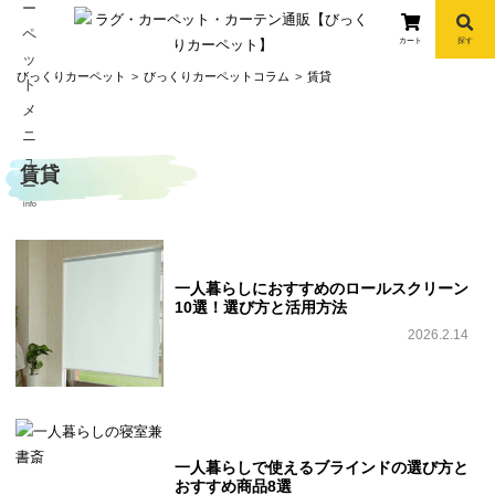
カート
探す
コ
びっくりカーペット
びっくりカーペットコラム
賃貸
ン
テ
ン
賃貸
ツ
へ
info
ス
キ
ッ
一人暮らしにおすすめのロールスクリーン
プ
10選！選び方と活用方法
2026.2.14
一人暮らしで使えるブラインドの選び方と
おすすめ商品8選