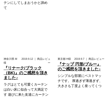
テンにしてしまおうかと諦め
て
神奈川県
M
2019.9.12
｜
商品レビュ
東京都
H様
2019.9.7
｜
商品レビュー
様
ー
『ナップ 円形/ブルー』
『リナーク/ブラック
のご感想を頂きました♪
（BK)』のご感想を頂き
シンプルな部屋にベストマッ
ました♪
チです。 厚過ぎず薄過ぎず、
ラグはとても可愛くカーテン
大きさも丁度よく座ってくつ
は白い床に似合って大満足で
す 遊びに来た友達にカーテン