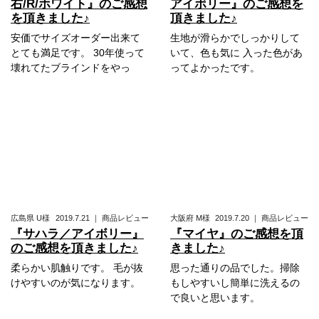
右/R/ホワイト』のご感想
アイボリー』のご感想を
を頂きました♪
頂きました♪
安価でサイズオーダー出来て
生地が滑らかでしっかりして
とても満足です。 30年使って
いて、色も気に 入った色があ
壊れてたブラインドをやっ
ってよかったです。
広島県
U様
2019.7.21
｜
商品レビュー
大阪府
M様
2019.7.20
｜
商品レビュー
『サハラ／アイボリー』
『マイヤ』のご感想を頂
のご感想を頂きました♪
きました♪
柔らかい肌触りです。 毛が抜
思った通りの品でした。掃除
けやすいのが気になります。
もしやすいし簡単に洗えるの
で良いと思います。