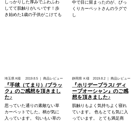
しっかりした厚みでふわふわ
中で目に留まったのが、びっ
してて肌触りがいいです！歩
くりカーペットさんのラグで
き始めた1歳の子供がこけても
し
埼玉県
K様
2019.8.5
｜
商品レビュー
静岡県
Ｋ様
2019.8.2
｜
商品レビュー
『手毬（てまり）/ブラッ
『ホリデープラス/ ディ
ク』のご感想を頂きまし
ープオーシャン』のご感
た♪
想を頂きました♪
思っていた通りの素敵ない草
肌触りもよく気持ちよく寝れ
カーペットでした。柄が気に
ています。 色もとても気に入
入っています。 匂いもい草の
っています。 とても満足商