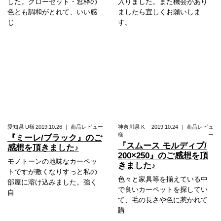
した。クローゼット・窓枠の
入りました。また機会があり
色とも調和がとれて、いい感
ましたら宜しくお願いしま
じ
す。
愛知県
U様
2019.10.26
｜
商品レビュー
神奈川県
K
2019.10.24
｜
商品レビュ
様
ー
『ミーレ/ブラック』のご
『スムース モルディブ/
感想を頂きました♪
200×250』のご感想を頂
モノトーンの地味なカーペッ
きました♪
トですが敷くなりすっと私の
色々と家具等を揃えている中
部屋に溶け込みました。強く
で良いカーペットを探してい
自
て、毛の長さや色に惹かれて
購