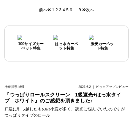
前へ
1
2
3
4
5
6
…
9
次へ
投
稿
ナ
ビ
100サイズカー
はっ水カーペ
激安カーペッ
ペット特集
ット特集
ト特集
ゲ
ー
シ
ョ
神奈川県
M様
2021.6.2
｜
ピックアップレビュー
ン
『つっぱりロールスクリーン 1級遮光+はっ水タイ
プ ホワイト』のご感想を頂きました♪
戸建に引っ越したものの小窓が多く、調光に悩んでいたのですが
つっぱりタイプのロール