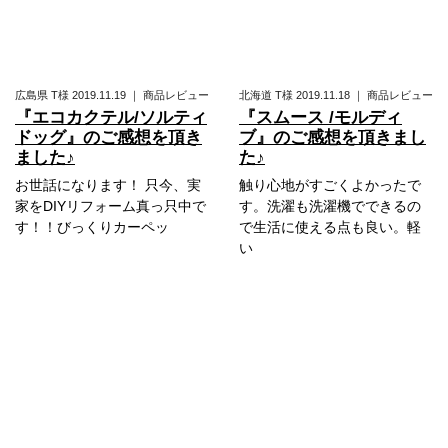
広島県
T様
2019.11.19
｜
商品レビュー
北海道
T様
2019.11.18
｜
商品レビュー
『エコカクテル/ソルティ
『スムース /モルディ
ドッグ』のご感想を頂き
ブ』のご感想を頂きまし
ました♪
た♪
お世話になります！ 只今、実
触り心地がすごくよかったで
家をDIYリフォーム真っ只中で
す。洗濯も洗濯機でできるの
す！！びっくりカーペッ
で生活に使える点も良い。軽
い