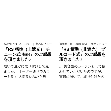
福島県
N様
2019.10.5
｜
商品レビュー
福岡県
T様
2019.10.3
｜
商品レビュー
『RS 標準（非遮光） チ
『RS 標準（非遮光） プ
ェーン式 右/R』のご感想
ルコード式』のご感想を
を頂きました♪
頂きました♪
届いて直ぐに取り付けして見
。 美容室のカーテンとして使
ました。 オーダー通りでカラ
わせていただいたのですが、
ーも良く 大変良い品だと思
実際に届いて、取り付けたの