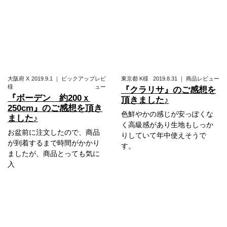
大阪府
X
2019.9.1
｜
ピックアップレビ
東京都
K様
2019.8.31
｜
商品レビュー
様
ュー
『クラリサ』のご感想を
『ボーデン 約200ｘ
頂きました♪
250cm』のご感想を頂き
色鮮やかの感じが安っぽくな
ました♪
く高級感があり生地もしっか
お盆前に注文したので、商品
りしていて年中使えそうで
が到着するまで時間がかかり
す。
ましたが、商品とっても気に
入