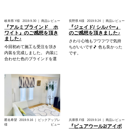
岐阜県
Y様
2019.9.30
｜
商品レビュー
長野県
K様
2019.9.24
｜
商品レビュー
『アルミブラインド ホ
『ジェイド/ シルバー』
ワイト』のご感想を頂き
のご感想を頂きました♪
ました♪
さわり心地もフワフワで気持
今回初めて施工も受注を頂き
ちがいいです🎵 色も良かった
内装を完成しました。 内装に
です。
合わせた色のブラインドを選
匿名希望
2019.9.16
｜
ピックアップレ
兵庫県
F様
2019.9.14
｜
商品レビュー
様
ビュー
『ピュアウール2/アイボ