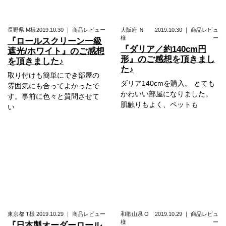
長野県
M様
2019.10.30
｜
商品レビュー
大阪府
Ｎ
2019.10.30
｜
商品レビュ
様
ー
『ロールスクリーン一級
『ダリア／約140cm円
遮光/ホワイト』のご感想
形』のご感想を頂きまし
を頂きました♪
た♪
取り付けも簡単にでき部屋の
ダリア140cmを購入。 とても
雰囲気にも合ってよかったで
かわいい部屋になりました。
す。事前に色々と質問させて
肌触りもよく、ペットも
い
東京都
T様
2019.10.29
｜
商品レビュー
和歌山県
O
2019.10.29
｜
商品レビュ
様
ー
『日本製オーダーロール