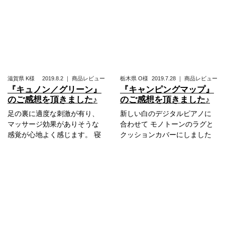
滋賀県
K様
2019.8.2
｜
商品レビュー
栃木県
O様
2019.7.28
｜
商品レビュー
『キュノン／グリーン』
『キャンピングマップ』
のご感想を頂きました♪
のご感想を頂きました♪
足の裏に適度な刺激が有り、
新しい白のデジタルピアノに
マッサージ効果がありそうな
合わせて モノトーンのラグと
感覚が心地よく感じます。 寝
クッションカバーにしました