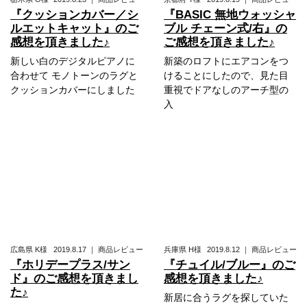
『クッションカバー／シ
『BASIC 無地ウォッシャ
ルエットキャット』のご
ブル チェーン式/右』の
感想を頂きました♪
ご感想を頂きました♪
新しい白のデジタルピアノに
新築のロフトにエアコンをつ
合わせて モノトーンのラグと
けることにしたので、見た目
クッションカバーにしました
重視でドアなしのアーチ型の
入
広島県
K様
2019.8.17
｜
商品レビュー
兵庫県
H様
2019.8.12
｜
商品レビュー
『ホリデープラス/サン
『チュイル/ブルー』のご
ド』のご感想を頂きまし
感想を頂きました♪
た♪
新居に合うラグを探していた