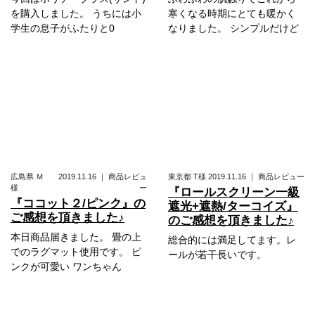
を購入しました。 うちには小
寒くなる時期にとても暖かく
学生の息子がふたりと0
なりました。 シンプルだけど
広島県
Ｍ
2019.11.16
｜
商品レビュ
東京都
T様
2019.11.16
｜
商品レビュー
様
ー
『ロールスクリーン一級
『ココット２/ピンク』の
遮光+遮熱/ターコイズ』
ご感想を頂きました♪
のご感想を頂きました♪
本日商品届きました。 畳の上
総合的には満足してます。レ
でのラグマット使用です。 ピ
ールが若干長いです。
ンクが可愛い ワンちゃん