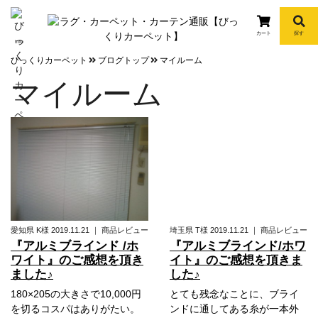
カート
探す
info
びっくりカーペット
ブログトップ
マイルーム
マイルーム
愛知県
K様
2019.11.21
｜
商品レビュー
埼玉県
T様
2019.11.21
｜
商品レビュー
『アルミブラインド /ホ
『アルミブラインド/ホワ
ワイト』のご感想を頂き
イト』のご感想を頂きま
ました♪
した♪
180×205の大きさで10,000円
とても残念なことに、ブライ
を切るコスパはありがたい。
ンドに通してある糸が一本外