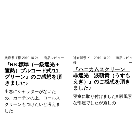
兵庫県
T様
2019.10.24
｜
商品レビュー
神奈川県
K
2019.10.22
｜
商品レビュ
様
ー
『RS 標準（一級遮光＋
『ハニカムスクリーン
遮熱）プルコード式/11.
非遮光 淡萌黄（うすも
グリーン』のご感想を頂
えぎ）』のご感想を頂き
きました♪
ました♪
出窓にシャッターがないた
寝室に取り付けました‼️ 殺風景
め、カーテンの上、ロールス
な部屋でしたが癒しの
クリーンもつけたいと考えま
した