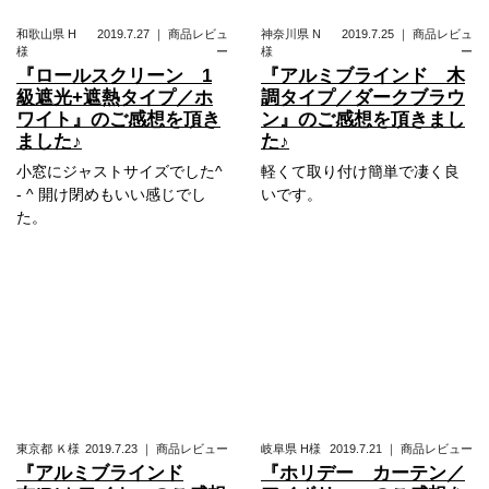
和歌山県
H
2019.7.27
｜
商品レビュ
神奈川県
N
2019.7.25
｜
商品レビュ
様
ー
様
ー
『ロールスクリーン 1
『アルミブラインド 木
級遮光+遮熱タイプ／ホ
調タイプ／ダークブラウ
ワイト』のご感想を頂き
ン』のご感想を頂きまし
ました♪
た♪
小窓にジャストサイズでした^
軽くて取り付け簡単で凄く良
- ^ 開け閉めもいい感じでし
いです。
た。
東京都
Ｋ様
2019.7.23
｜
商品レビュー
岐阜県
H様
2019.7.21
｜
商品レビュー
『アルミブラインド
『ホリデー カーテン／