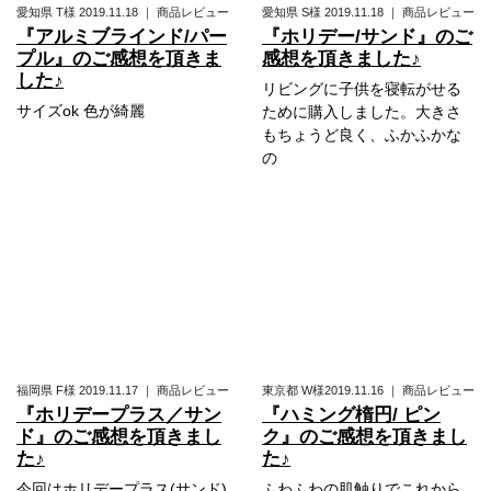
愛知県
T様
2019.11.18
｜
商品レビュー
愛知県
S様
2019.11.18
｜
商品レビュー
『アルミブラインド/パー
『ホリデー/サンド』のご
プル』のご感想を頂きま
感想を頂きました♪
した♪
リビングに子供を寝転がせる
サイズok 色が綺麗
ために購入しました。大きさ
もちょうど良く、ふかふかな
の
福岡県
F様
2019.11.17
｜
商品レビュー
東京都
W様
2019.11.16
｜
商品レビュー
『ホリデープラス／サン
『ハミング楕円/ ピン
ド』のご感想を頂きまし
ク』のご感想を頂きまし
た♪
た♪
今回はホリデープラス(サンド)
ふわふわの肌触りでこれから