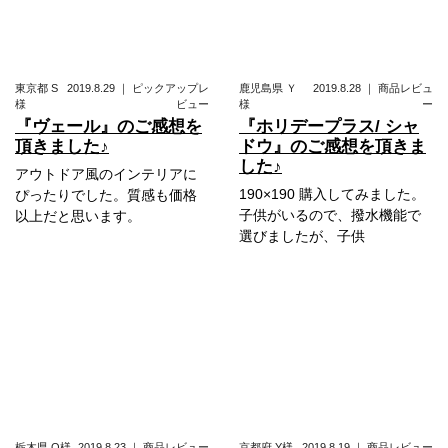
東京都
S
2019.8.29
｜
ピックアップレ
鹿児島県
Ｙ
2019.8.28
｜
商品レビュ
様
ビュー
様
ー
『ヴェール』のご感想を
『ホリデープラス/ シャ
頂きました♪
ドウ』のご感想を頂きま
した♪
アウトドア風のインテリアに
190×190 購入してみました。
ぴったりでした。質感も価格
子供がいるので、撥水機能で
以上だと思います。
選びましたが、子供
栃木県
O様
2019.8.23
｜
商品レビュー
京都府
Y様
2019.8.19
｜
商品レビュー