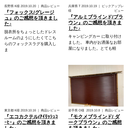
長野県
K様
2019.10.20
｜
商品レビュー
兵庫県
T
2019.10.19
｜
ピックアップレ
様
ビュー
『フォックス/グレージ
『アルミブラインド/ブラ
ュ』のご感想を頂きまし
ウン』のご感想を頂きま
た♪
した♪
脱衣所をちょっとしたドレス
キャンピングカー に取り付け
ルームのようにしたくてこち
ました。 車内がお洒落なお部
らのフォックスラグを購入し
屋になりました。とても軽
ま
東京都
K様
2019.10.16
｜
商品レビュー
岩手県
O様
2019.10.8
｜
商品レビュー
『エコカクテル/ｱｲﾘｯｼｭｺ
『モクメブラインド/ ダ
ｰﾋｰ』のご感想を頂きま
ークブラウン』のご感想