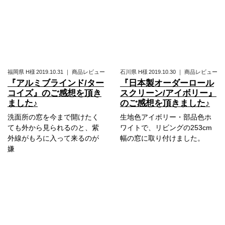
福岡県
H様
2019.10.31
｜
商品レビュー
石川県
H様
2019.10.30
｜
商品レビュー
『アルミブラインド/ター
『日本製オーダーロール
コイズ』のご感想を頂き
スクリーン/アイボリー』
ました♪
のご感想を頂きました♪
洗面所の窓を今まで開けたく
生地色アイボリー・部品色ホ
ても外から見られるのと、紫
ワイトで、リビングの253cm
外線がもろに入って来るのが
幅の窓に取り付けました。
嫌