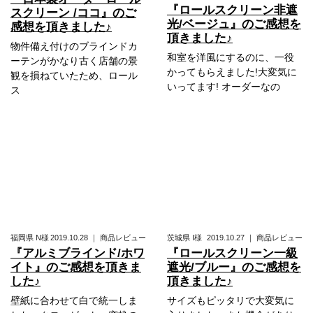
『ロールスクリーン非遮
スクリーン /ココ』のご
光/ベージュ』のご感想を
感想を頂きました♪
頂きました♪
物件備え付けのブラインドカ
和室を洋風にするのに、一役
ーテンがかなり古く店舗の景
かってもらえました!大変気に
観を損ねていたため、ロール
いってます! オーダーなの
ス
福岡県
N様
2019.10.28
｜
商品レビュー
茨城県
I様
2019.10.27
｜
商品レビュー
『アルミブラインド/ホワ
『ロールスクリーン一級
イト』のご感想を頂きま
遮光/ブルー』のご感想を
した♪
頂きました♪
壁紙に合わせて白で統一しま
サイズもピッタリで大変気に