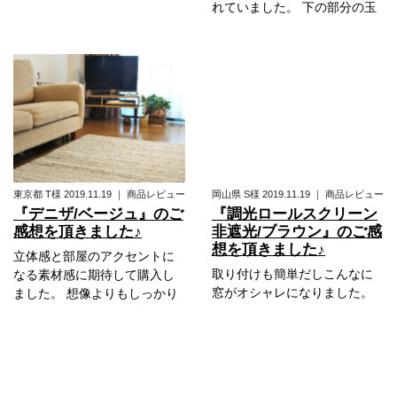
れていました。 下の部分の玉
東京都
T様
2019.11.19
｜
商品レビュー
岡山県
S様
2019.11.19
｜
商品レビュー
『デニザ/ベージュ』のご
『調光ロールスクリーン
感想を頂きました♪
非遮光/ブラウン』のご感
想を頂きました♪
立体感と部屋のアクセントに
取り付けも簡単だしこんなに
なる素材感に期待して購入し
窓がオシャレになりました。
ました。 想像よりもしっかり