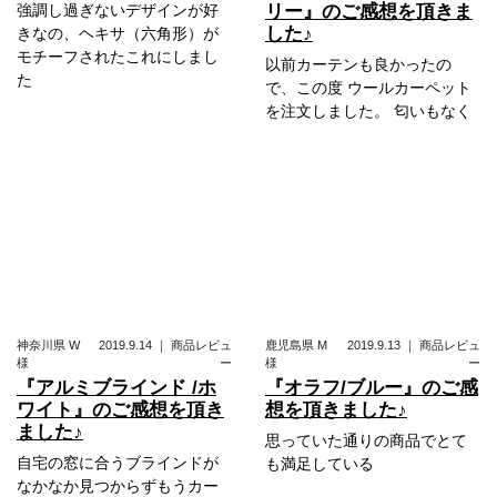
強調し過ぎないデザインが好
リー』のご感想を頂きま
した♪
きなの、ヘキサ（六角形）が
モチーフされたこれにしまし
以前カーテンも良かったの
た
で、この度 ウールカーペット
を注文しました。 匂いもなく
神奈川県
W
2019.9.14
｜
商品レビュ
鹿児島県
M
2019.9.13
｜
商品レビュ
様
ー
様
ー
『アルミブラインド /ホ
『オラフ/ブルー』のご感
ワイト』のご感想を頂き
想を頂きました♪
ました♪
思っていた通りの商品でとて
自宅の窓に合うブラインドが
も満足している
なかなか見つからずもうカー