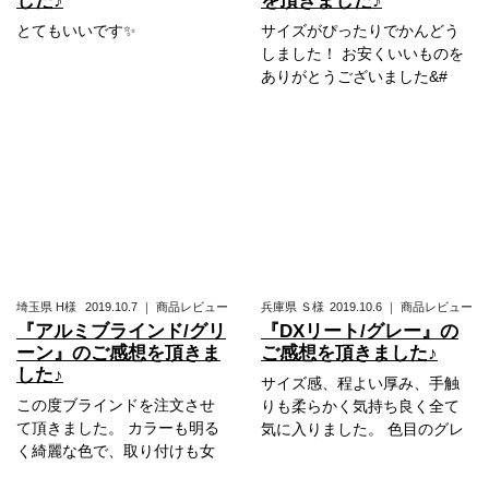
した♪
を頂きました♪
とてもいいです✨
サイズがぴったりでかんどう
しました！ お安くいいものを
ありがとうございました&#
埼玉県
H様
2019.10.7
｜
商品レビュー
兵庫県
Ｓ様
2019.10.6
｜
商品レビュー
『アルミブラインド/グリ
『DXリート/グレー』の
ーン』のご感想を頂きま
ご感想を頂きました♪
した♪
サイズ感、程よい厚み、手触
この度ブラインドを注文させ
りも柔らかく気持ち良く全て
て頂きました。 カラーも明る
気に入りました。 色目のグレ
く綺麗な色で、取り付けも女