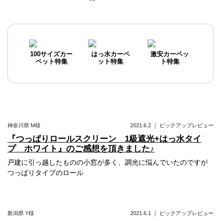
投
稿
ナ
ビ
100サイズカー
はっ水カーペ
激安カーペッ
ペット特集
ット特集
ト特集
ゲ
ー
シ
ョ
神奈川県
M様
2021.6.2
｜
ピックアップレビュー
ン
『つっぱりロールスクリーン 1級遮光+はっ水タイ
プ ホワイト』のご感想を頂きました♪
戸建に引っ越したものの小窓が多く、調光に悩んでいたのですが
つっぱりタイプのロール
新潟県
Y様
2021.6.1
｜
ピックアップレビュー