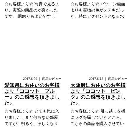
☆お客様より☆ 写真で見るよ
☆お客様より☆ パソコン画面
り、実際の商品のが良かった
よりも実物の色がステキだっ
です。 肌触りもよいですし
た。特にアクセントとなる水
2017.6.29
｜
商品レビュー
2017.6.12
｜
商品レビュー
愛知県にお住いのお客様
大阪府にお住いのお客様
より『ココット ブル
より『ココット ピン
ー』のご感想を頂きまし
ク』のご感想を頂きまし
た♪
た♪
☆お客様より☆ とても気に入
☆お客様より☆ 引っ越しを機
りました！まだ何もない部屋
にラグを探していたところ、
ですが、明るく、涼しくなり
こちらの商品を購入させてい