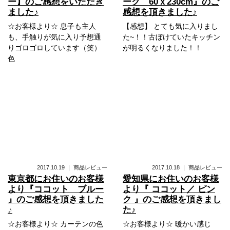
ー】のご感想をいただき
ーク 60ｘ230cm』のご
ました♪
感想を頂きました♪
☆お客様より☆ 息子も主人
【感想】 とても気に入りまし
も、手触りが気に入り予想通
た~！！古ぼけていたキッチン
りゴロゴロしています（笑）
が明るくなりました！！
色
2017.10.19
｜
商品レビュー
2017.10.18
｜
商品レビュー
東京都にお住いのお客様
愛知県にお住いのお客様
より『ココット ブルー
より『 ココット／ ピン
』のご感想を頂きました
ク 』のご感想を頂きまし
♪
た♪
☆お客様より☆ カーテンの色
☆お客様より☆ 暖かい感じ