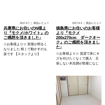
2017.6.7
｜
商品レビュー
2017.6.4
｜
商品レビュー
兵庫県にお住いのN様よ
徳島県にお住いのお客様
り『モクメ/ホワイト』の
より『モクメ
ご感想を頂きました♪
200x270cm ダークオー
ク』のご感想を頂きまし
☆お客様より☆ 部屋が明るく
た♪
なりました 軽くて動かすのも
☆お客様より☆ 賃貸で床にキ
楽です 【スタッフより】
ズを付けたくなくて購入 主
張しない木目調が部屋になじ