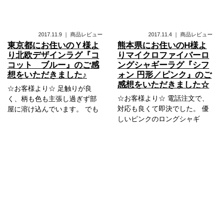
2017.11.9
｜
商品レビュー
2017.11.4
｜
商品レビュー
東京都にお住いのＹ様よ
熊本県にお住いのH様よ
り北欧デザインラグ『コ
りマイクロファイバーロ
コット ブルー』のご感
ングシャギーラグ『シフ
想をいただきました♪
ォン 円形／ピンク』のご
感想をいただきました☆
☆お客様より☆ 足触りが良
☆お客様より☆ 電話注文で、
く、柄も色も主張し過ぎず部
対応も良くて即決でした。 優
屋に溶け込んでいます。 でも
しいピンクのロングシャギ