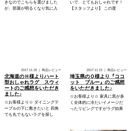
きなのでこちらを選びました
いで、とてもおしゃれです！
が、部屋が明るくなり気に入
【スタッフより】 この度
2017.11.18
｜
商品レビュー
2017.11.15
｜
商品レビュー
北海道のＨ様よりハート
埼玉県のＯ様より『ココ
型おしゃれラグ スウィ
ット ブルー』のご感想
ートのご感想をいただき
をいただきました♪
ました♪
☆お客様より☆ 家具に黒が多
☆お客様より☆ ダイニングテ
く全体的に冷たいイメージだ
ーブルの下に敷きたいと 四角
ったリビングですがラグ効果
でも丸でもないラグを探し