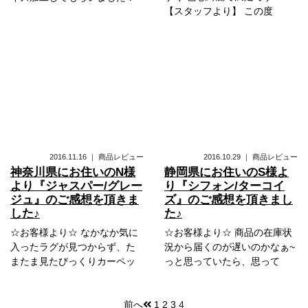
【スタッフより】 この度
2016.11.16
｜
商品レビュー
2016.10.29
｜
商品レビュー
神奈川県にお住いのN様
静岡県にお住いのS様よ
より『ジャスパー/グレー
り『シフォン/ターコイ
ジュ』のご感想を頂きま
ズ』のご感想を頂きまし
した♪
た♪
☆お客様より☆ なかなか気に
☆お客様より☆ 商品の在庫状
入ったラグが見つからず、た
況から届くのが遅いのかなぁ~
またま見たびっくりカーペッ
っと思っていたら、思って
前へ
1
2
3
4