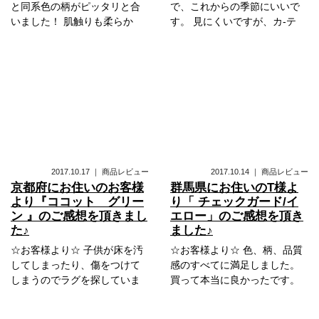
と同系色の柄がピッタリと合
で、これからの季節にいいで
いました！ 肌触りも柔らか
す。 見にくいですが、カ-テ
2017.10.17
｜
商品レビュー
2017.10.14
｜
商品レビュー
京都府にお住いのお客様
群馬県にお住いのT様よ
より『ココット グリー
り「 チェックガード/イ
ン 』のご感想を頂きまし
エロー」のご感想を頂き
た♪
ました♪
☆お客様より☆ 子供が床を汚
☆お客様より☆ 色、柄、品質
してしまったり、傷をつけて
感のすべてに満足しました。
しまうのでラグを探していま
買って本当に良かったです。