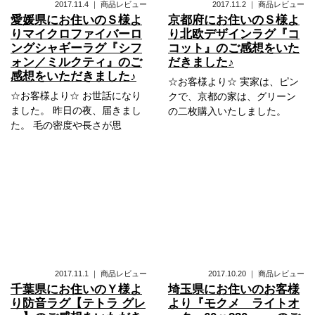
2017.11.4
｜
商品レビュー
2017.11.2
｜
商品レビュー
愛媛県にお住いのＳ様よ
京都府にお住いのＳ様よ
りマイクロファイバーロ
り北欧デザインラグ『コ
ングシャギーラグ『シフ
コット』のご感想をいた
ォン／ミルクティ』のご
だきました♪
感想をいただきました♪
☆お客様より☆ 実家は、ピン
☆お客様より☆ お世話になり
クで、京都の家は、グリーン
ました。 昨日の夜、届きまし
の二枚購入いたしました。
た。 毛の密度や長さが思
2017.11.1
｜
商品レビュー
2017.10.20
｜
商品レビュー
千葉県にお住いのＹ様よ
埼玉県にお住いのお客様
り防音ラグ【テトラ グレ
より『モクメ ライトオ