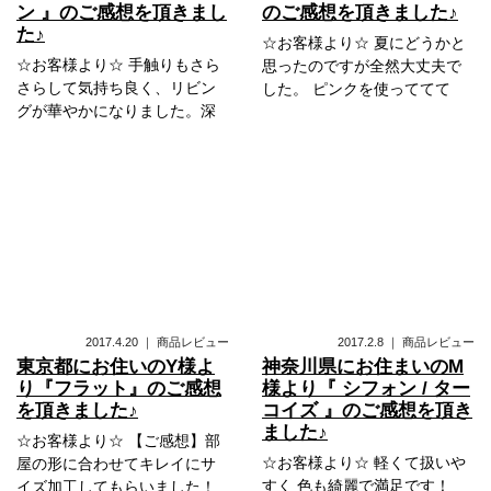
ン 』のご感想を頂きまし
のご感想を頂きました♪
た♪
☆お客様より☆ 夏にどうかと
☆お客様より☆ 手触りもさら
思ったのですが全然大丈夫で
さらして気持ち良く、リビン
した。 ピンクを使っててて
グが華やかになりました。深
2017.4.20
｜
商品レビュー
2017.2.8
｜
商品レビュー
東京都にお住いのY様よ
神奈川県にお住まいのM
り『フラット』のご感想
様より『 シフォン / ター
を頂きました♪
コイズ 』のご感想を頂き
ました♪
☆お客様より☆ 【ご感想】部
☆お客様より☆ 軽くて扱いや
屋の形に合わせてキレイにサ
すく 色も綺麗で満足です！
イズ加工してもらいました！