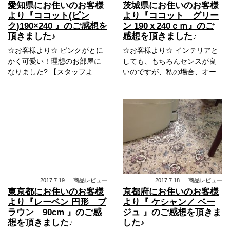
愛知県にお住いのお客様
茨城県にお住いのお客様
より『ココット(ピン
より『ココット グリー
ク)190×240 』のご感想を
ン 190ｘ240ｃｍ』のご
頂きました♪
感想を頂きました♪
☆お客様より☆ ピンクがとに
☆お客様より☆ インテリアと
かく可愛い！理想のお部屋に
しても、もちろんセンスが良
なりました? 【スタッフよ
いのですが、私の場合、オー
2017.7.19
｜
商品レビュー
2017.7.18
｜
商品レビュー
東京都にお住いのお客様
京都府にお住いのお客様
より『レーベン 円形 ブ
より『 ケシャン／ ベー
ラウン 90cm 』のご感
ジュ 』のご感想を頂きま
想を頂きました♪
した♪