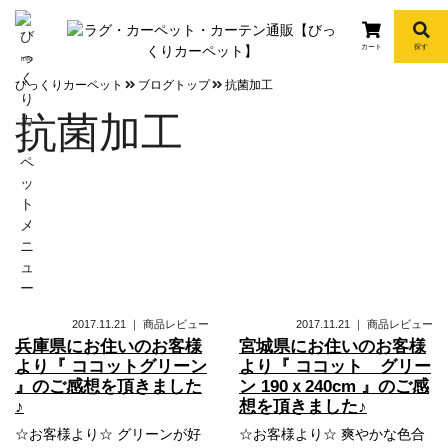
カート
探す
info
びっくりカーペット
ブログトップ
抗菌加工
抗菌加工
2017.11.21
｜
商品レビュー
2017.11.21
｜
商品レビュー
兵庫県にお住いのお客様
宮城県にお住いのお客様
より『 ココットグリーン
より『 ココット グリー
』のご感想を頂きました
ン 190ｘ240cm 』のご感
♪
想を頂きました♪
☆お客様より☆ グリーンが好
☆お客様より☆ 爽やかな色合